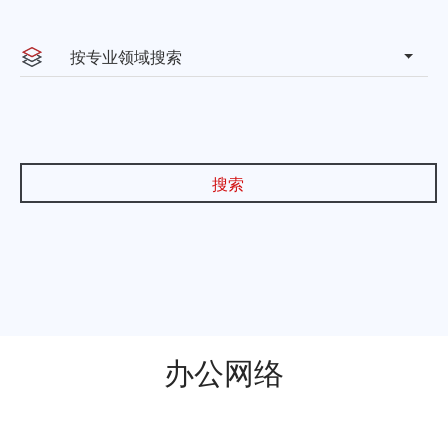
Steinstrae 2, 40212
德国杜
按专业领域搜索
Düsseldorf
塞尔多夫
联系方式：13641354858
搜索
上海市虹口区海伦路440号金融
上海
街（海伦）中心A座33、30层
联系方式：021-66109999
天津市南开区黄河道38号北京商
天津
会大厦B座32层 天津市滨海新区
办公网络
中心商务区旷世国际大厦B座
2101
联系方式：022-65668076