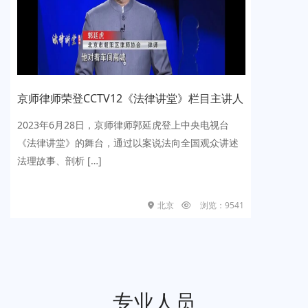
京师律师荣登CCTV12《法律讲堂》栏目主讲人
历时
代理
2023年6月28日，京师律师郭延虎登上中央电视台
推动
《法律讲堂》的舞台，通过以案说法向全国观众讲述
1月
法理故事、剖析 […]
主办的
结果揭
北京
浏览：9541
专业人员