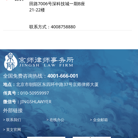
田路7006号深科技城一期B座
21-22楼
联系方式：4008758880
重庆市两江新区财富东路2号涉
重庆
外商务区B1栋18-21楼
联系方式：023-81157999
全国免费咨询热线：
4001-666-001
山东省青岛市海尔路83号金鼎大
地点：
北京市朝阳区东四环中路37号京师律师大厦
青岛
厦14层
传真号：
010-50959997
微信号：
JINGSHLAWYER
联系方式：0532-85953988
外部链接
联系我们
在线办公
企业邮箱
福建省厦门市湖里区嘉禾路468-
厦门
英文官网
3号SM国际中心C座701