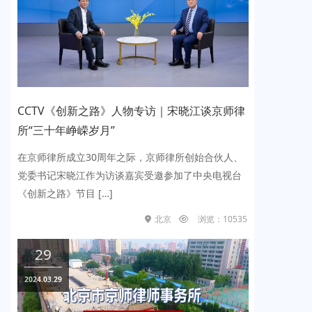
CCTV《创新之路》人物专访｜宋晓江谈京师律
央视
所“三十年峥嵘岁月”
律师
在京师律所成立30周年之际，京师律所创始合伙人、
20
党委书记宋晓江作为访谈嘉宾受邀参加了中央电视台
丛律
《创新之路》节目 […]
律师代
北京
浏览：10535
29
2
2024.03.29
2023.