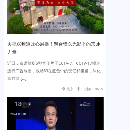
央视双频道匠心展播！聚合镜头光影下的京师
多频
力量
高光
近日，京师律所5秒宣传片于CCTV-7、CCTV-17频道
党建
进行广告展播，以烙印在底色中的责任和担当，深化
去，
京师律 […]
行的“
北京
浏览：8615
18
1
2024.03.18
2023.