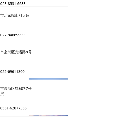
8-8531 6633
汉市岳家嘴山河大厦
7-84669999
市玄武区龙蟠路8号
楼
5-69611800
市高新区红枫路7号
二层
51-62877355