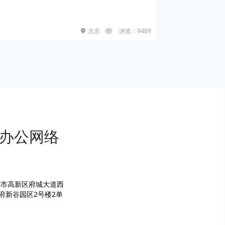
3-81157999
北京
浏览：9489
市海尔路83号金鼎大
32-85953988
市湖里区嘉禾路468-
中心C座701
办公网络
92-5226928
都市高新区府城大道西
天府新谷园区2号楼2单