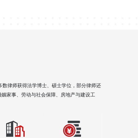
区东四环中路37号京
厦
0-50959997
大多数律师获得法学博士、硕士学位，部分律师还
婚姻家事、劳动与社会保障、房地产与建设工
 2, 40212
f
3641354858