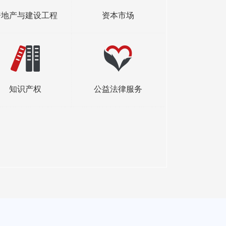
区海伦路440号金融
中心A座33、30层
房地产与建设工程
资本市场
1-66109999
区黄河道38号北京商
32层 天津市滨海新区
知识产权
公益法律服务
旷世国际大厦B座
2-65668076
市张店区北京路29号
层3102-3107室
33-6200310
坊市高新区金马路与梨
海澜洲际酒店24层