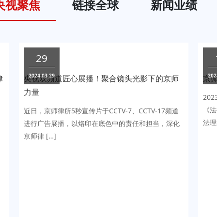
央视聚焦
链接全球
新闻业绩
联系方式：05
广东省中山
29
中山
2024.03.29
202
律
央视双频道匠心展播！聚合镜头光影下的京师
京师
联系方式：40
力量
20
《法
、
近日，京师律所5秒宣传片于CCTV-7、CCTV-17频道
法理
台
进行广告展播，以烙印在底色中的责任和担当，深化
广东省深
深圳
田路700
京师律 […]
21-22楼
联系方式：4
重庆市两江
重庆
外商务区B1