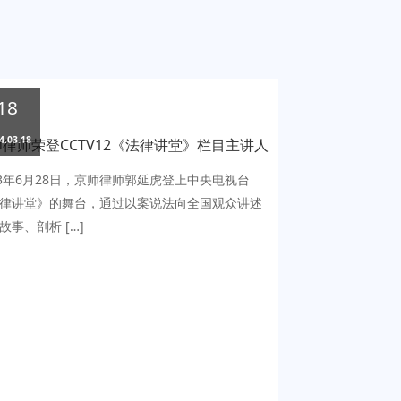
36-8271319
市城南一路1号
18
4.03.18
律师荣登CCTV12《法律讲堂》栏目主讲人
0-811-9058
23年6月28日，京师律师郭延虎登上中央电视台
律讲堂》的舞台，通过以案说法向全国观众讲述
故事、剖析 […]
圳市福田区华富街道彩
6号深科技城一期B座
008758880
新区财富东路2号涉
栋18-21楼