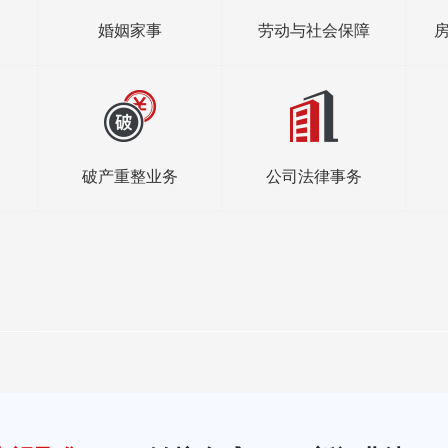
上海市虹口
上海
街（海伦）
婚姻家事
劳动与社会保障
联系方式：02
天津市南开
天津
会大厦B座
破产重整业务
公司法律事务
中心商务区
2101
联系方式：02
山东省淄博
淄博
鼎成大厦31
联系方式：05
山东省潍
潍坊
园街交叉口