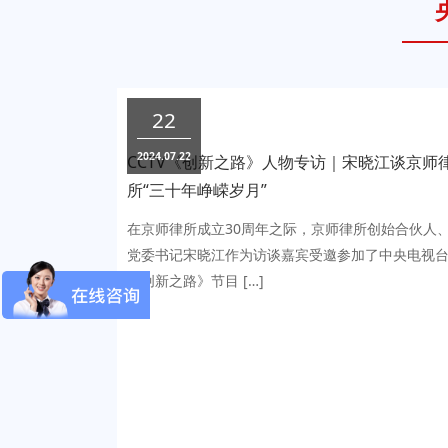
22
2024.07.22
CCTV《创新之路》人物专访｜宋晓江谈京师
所“三十年峥嵘岁月”
在京师律所成立30周年之际，京师律所创始合伙人
党委书记宋晓江作为访谈嘉宾受邀参加了中央电视
《创新之路》节目 […]