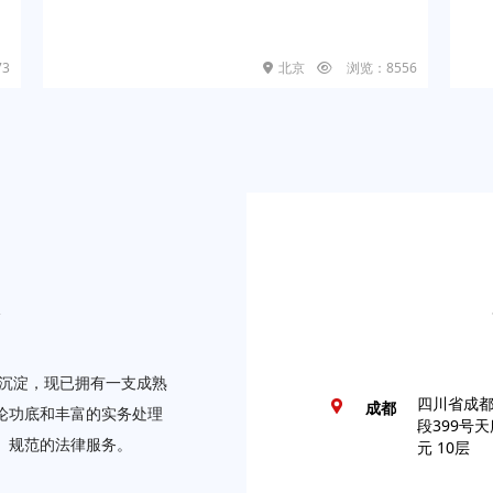
联系方式：02
73
北京
浏览：8556
山东省青岛
青岛
厦14层
联系方式：05
福建省厦门
厦门
3号SM国际
员
联系方式：05
与沉淀，现已拥有一支成熟
四川省成
成都
论功底和丰富的实务处理
段399号
、规范的法律服务。
元 10层