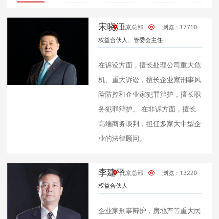
宋晓江
北京总部
浏览：17710
权益合伙人、管委会主任
在诉讼方面，擅长处理公司重大危
机、重大诉讼，擅长企业家刑事风
险防控和企业家犯罪辩护，擅长职
务犯罪辩护。 在非诉方面，擅长
高端商务谈判，担任多家大中型企
业的法律顾问。
李建平
北京总部
浏览：13220
权益合伙人
企业家刑事辩护，房地产等重大民