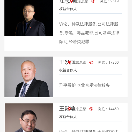
江志坤
北京总部
浏览：9519
权益合伙人
诉讼、仲裁法律服务,公司法律服
务,涉黑、毒品犯罪,公司常年法律
顾问,经济类犯罪
王发旭
北京总部
浏览：17300
权益合伙人
刑事辩护 企业合规法律服务
王殿学
北京总部
浏览：14459
权益合伙人
诉讼、仲裁法律服务,金融资本法