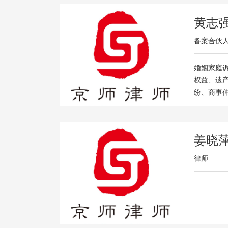
黄志
备案合伙
婚姻家庭
权益、遗
纷、商事
姜晓
律师