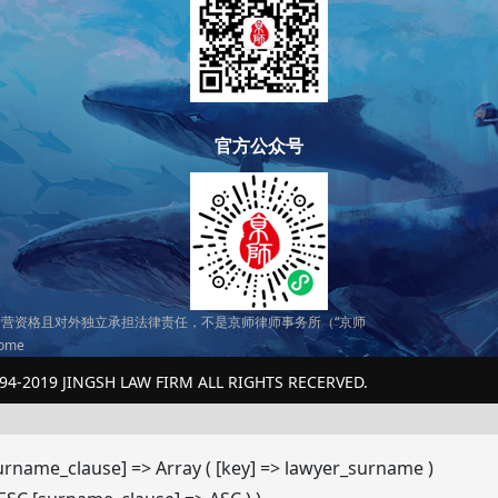
官方公众号
营资格且对外独立承担法律责任，不是京师律师事务所（“京师
home
94-2019 JINGSH LAW FIRM ALL RIGHTS RECERVED.
[surname_clause] => Array ( [key] => lawyer_surname )