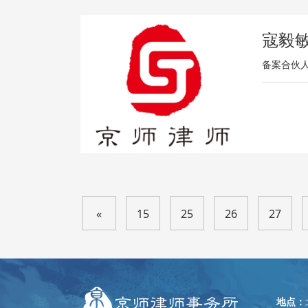
寇毅
备案合伙
«
15
25
26
27
120
135
»
地点：