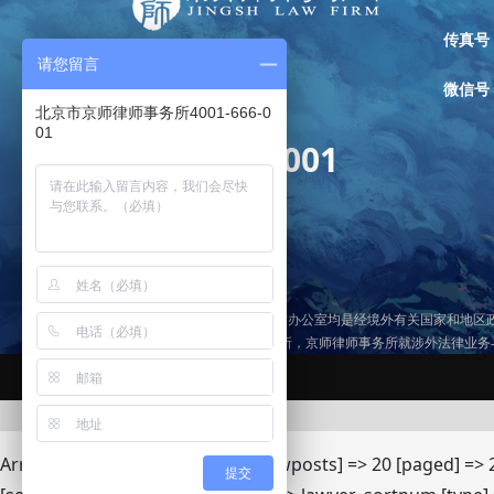
传真号
请您留言
微信号
全国免费咨询热线：
北京市京师律师事务所4001-666-0
01
4001-666-001
京师律师事务所各境外合作办公室均是经境外有关国家和地区
律所”）的分所或者关联律所，京师律师事务所就涉外法律业
京ICP备13018228号-1
Array ( [post_type] => lawyer [showposts] => 20 [paged] => 
提交