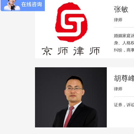
张敏
律师
婚姻家庭
身、人格
纠纷，商
理
胡尊
律师
证券，诉