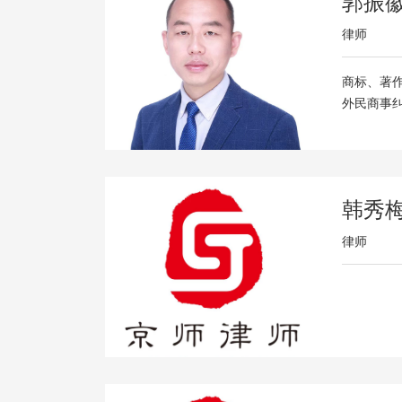
郭振
律师
商标、著
外民商事
韩秀
律师