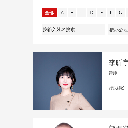
全部
A
B
C
D
E
F
G
按办公地
李昕
律师
行政诉讼