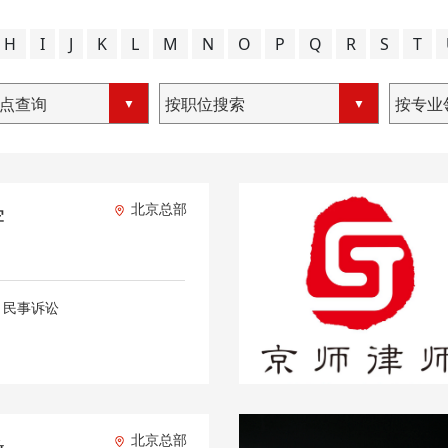
H
I
J
K
L
M
N
O
P
Q
R
S
T
点查询
按职位搜索
按专业
北京总部
宇
，民事诉讼
北京总部