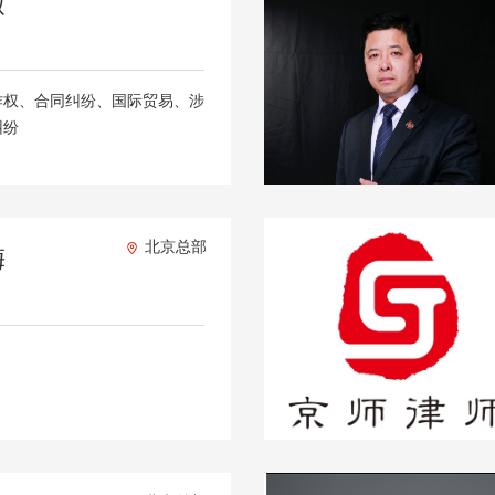
徽
作权、合同纠纷、国际贸易、涉
纠纷
北京总部
梅