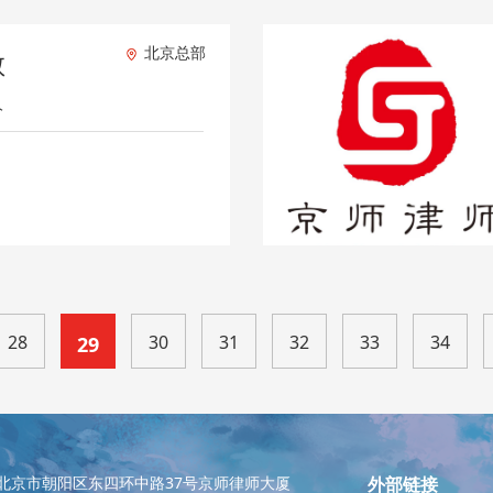
北京总部
敏
人
28
30
31
32
33
34
29
北京市朝阳区东四环中路37号京师律师大厦
外部链接