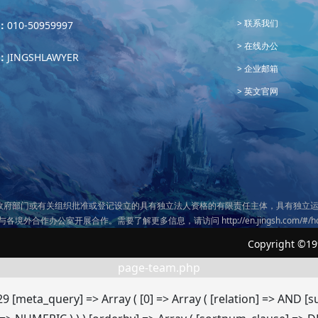
联系我们
：
010-50959997
在线办公
：
JINGSHLAWYER
企业邮箱
英文官网
政府部门或有关组织批准或登记设立的具有独立法人资格的有限责任主体，具有独立运
务与各境外合作办公室开展合作。需要了解更多信息，请访问
http://en.jingsh.com/#/
Copyright ©19
page-team.php
29 [meta_query] => Array ( [0] => Array ( [relation] => AND 