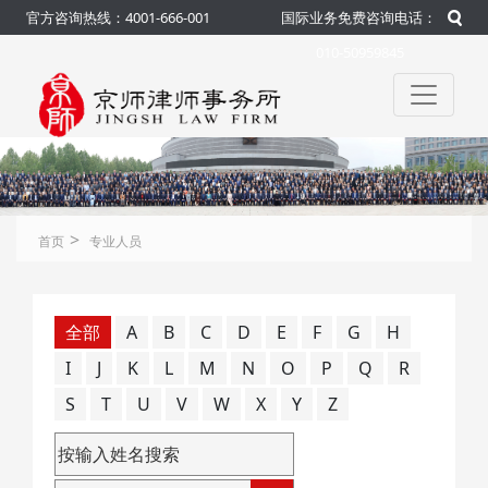
官方咨询热线：4001-666-001
国际业务免费咨询电话：
010-50959845
>
首页
专业人员
全部
A
B
C
D
E
F
G
H
I
J
K
L
M
N
O
P
Q
R
S
T
U
V
W
X
Y
Z