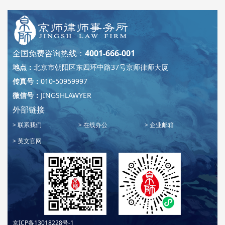
35
36
37
38
39
34
45
60
75
90
105
120
全国免费咨询热线：
4001-666-001
135
»
地点：
北京市朝阳区东四环中路37号京师律师大厦
传真号：
010-50959997
微信号：
JINGSHLAWYER
外部链接
联系我们
在线办公
企业邮箱
英文官网
京ICP备13018228号-1