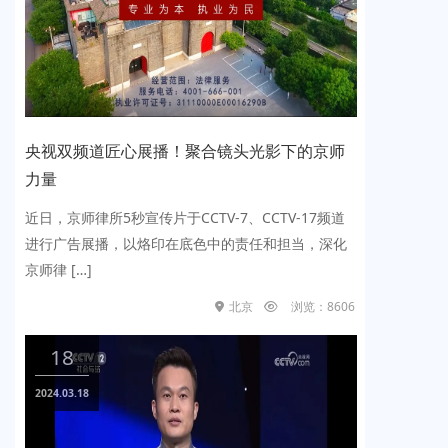
视双频道匠心展播！聚合镜头光影下的京师
多频
量
高光
日，京师律所5秒宣传片于CCTV-7、CCTV-17频道
党建为
行广告展播，以烙印在底色中的责任和担当，深化
去，在
师律 […]
行的“法
北京
浏览：8606
18
1
024.03.18
2023.0