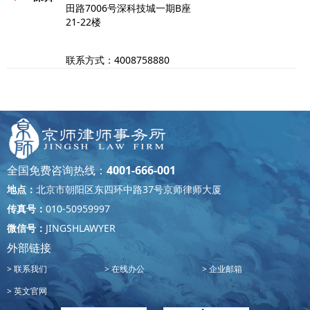
田路7006号深科技城一期B座
21-22楼
联系方式：4008758880
重庆市两江新区财富东路2号涉
重庆
外商务区B1栋18-21楼
联系方式：023-81157999
全国免费咨询热线：
4001-666-001
山东省青岛市海尔路83号金鼎大
地点：
北京市朝阳区东四环中路37号京师律师大厦
青岛
厦14层
传真号：
010-50959997
微信号：
JINGSHLAWYER
联系方式：0532-85953988
外部链接
联系我们
在线办公
企业邮箱
福建省厦门市湖里区嘉禾路468-
厦门
英文官网
3号SM国际中心C座701