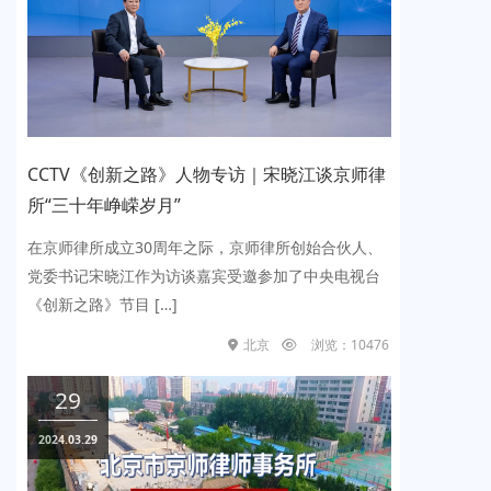
CTV《创新之路》人物专访｜宋晓江谈京师律
央视
“三十年峥嵘岁月”
律师代
京师律所成立30周年之际，京师律所创始合伙人、
202
委书记宋晓江作为访谈嘉宾受邀参加了中央电视台
丛律师
创新之路》节目 […]
律师代理
北京
浏览：10476
29
2
024.03.29
2023.0