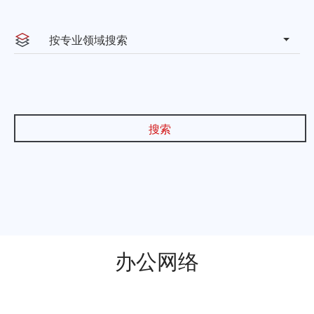
Steinstrae 2, 40212
德国杜
按专业领域搜索
Düsseldorf
塞尔多夫
联系方式：13641354858
搜索
上海市虹口区海伦路440号金融
上海
街（海伦）中心A座33、30层
联系方式：021-66109999
天津市南开区黄河道38号北京商
天津
会大厦B座32层 天津市滨海新区
办公网络
中心商务区旷世国际大厦B座
2101
联系方式：022-65668076