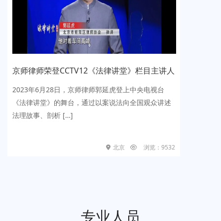
师律师荣登CCTV12《法律讲堂》栏目主讲人
历时
代理的
023年6月28日，京师律师郭延虎登上中央电视台
推动法
法律讲堂》的舞台，通过以案说法向全国观众讲述
1月1
理故事、剖析 […]
主办的
结果揭晓
北京
浏览：9532
专业人员