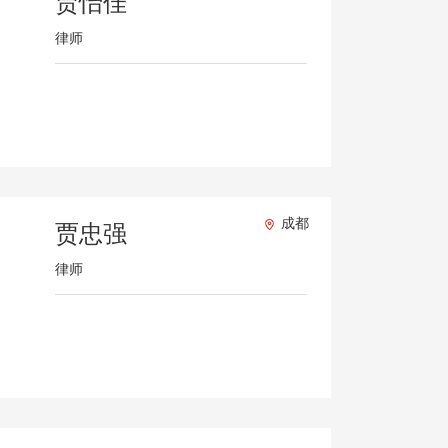
贾怡佳
律师
成都
贾忠强
律师