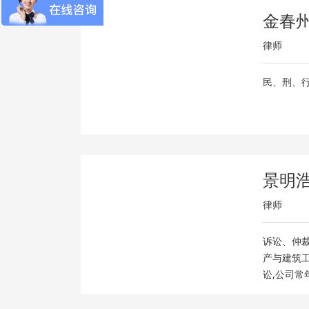
金春
律师
民、刑、
景明
律师
诉讼、仲裁
产与建筑工
讼,公司常