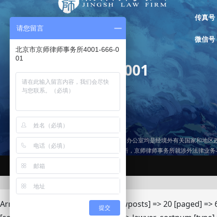
传真号
请您留言
微信号
全国免费咨询热线：
北京市京师律师事务所4001-666-0
01
4001-666-001
京师律师事务所各境外合作办公室均是经境外有关国家和地区
律所”）的分所或者关联律所，京师律师事务所就涉外法律业
京ICP备13018228号-1
Array ( [post_type] => lawyer [showposts] => 20 [paged] => 
提交