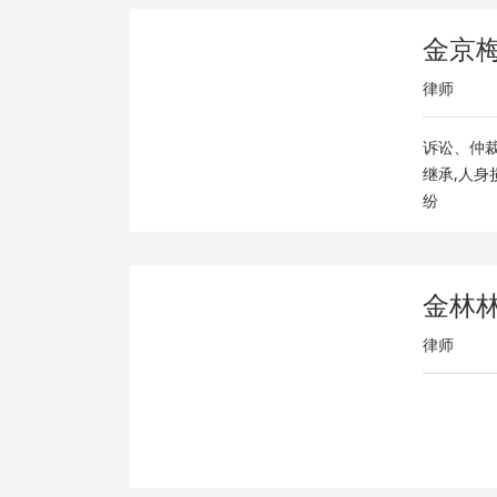
金京
律师
诉讼、仲裁
继承,人身
纷
金林
律师