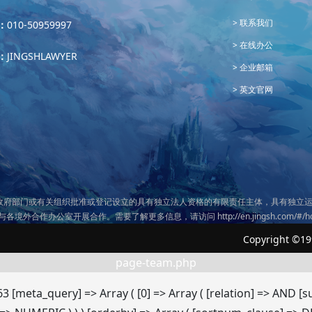
联系我们
：
010-50959997
在线办公
：
JINGSHLAWYER
企业邮箱
英文官网
政府部门或有关组织批准或登记设立的具有独立法人资格的有限责任主体，具有独立运
务与各境外合作办公室开展合作。需要了解更多信息，请访问
http://en.jingsh.com/#/
Copyright ©19
page-team.php
63 [meta_query] => Array ( [0] => Array ( [relation] => AND 