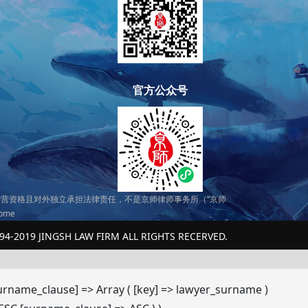
官方公众号
营资格且对外独立承担法律责任，不是京师律师事务所（“京师
home
94-2019 JINGSH LAW FIRM ALL RIGHTS RECERVED.
[surname_clause] => Array ( [key] => lawyer_surname )