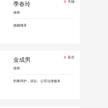
无锡
季春玲
律师
婚姻继承
延吉
金成男
律师
刑事辩护，诉讼、公司法律服务