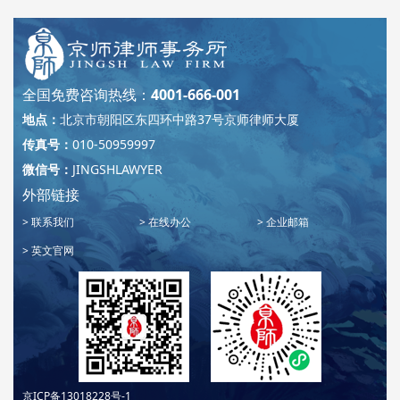
6
7
8
9
10
30
45
60
75
90
105
120
全国免费咨询热线：
4001-666-001
135
»
地点：
北京市朝阳区东四环中路37号京师律师大厦
传真号：
010-50959997
微信号：
JINGSHLAWYER
外部链接
联系我们
在线办公
企业邮箱
英文官网
京ICP备13018228号-1