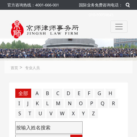
官方咨询热线：4001-666-001
国际业务免费咨询电话：
010-50959845
>
首页
专业人员
全部
A
B
C
D
E
F
G
H
I
J
K
L
M
N
O
P
Q
R
S
T
U
V
W
X
Y
Z