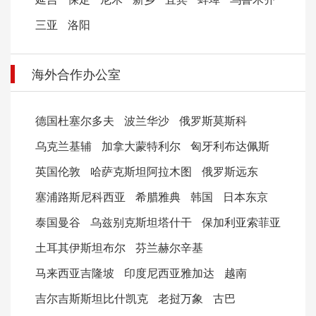
三亚
洛阳
海外合作办公室
德国杜塞尔多夫
波兰华沙
俄罗斯莫斯科
乌克兰基辅
加拿大蒙特利尔
匈牙利布达佩斯
英国伦敦
哈萨克斯坦阿拉木图
俄罗斯远东
塞浦路斯尼科西亚
希腊雅典
韩国
日本东京
泰国曼谷
乌兹别克斯坦塔什干
保加利亚索菲亚
土耳其伊斯坦布尔
芬兰赫尔辛基
马来西亚吉隆坡
印度尼西亚雅加达
越南
吉尔吉斯斯坦比什凯克
老挝万象
古巴