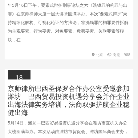
年5月16日下午，要素式辩护刑事论坛之六《洗钱罪的构罪与出
罪》在京师律师大厦一层大讲堂圆满举办。本次“要素式辩护”秉
持精细化解构、可视化论证的方法论，将洗钱罪的构罪要件拆解
为主观要素、行为要素、对象要素、数额要素、关联要素等模
块，在......
北京
浏览：988
18
京师律所巴西圣保罗合作办公室受邀参加
2026.05.18
潍坊—巴西贸易投资机遇分享会并作企业
出海法律实务培训，法商双驱护航企业稳
健出海
5月14日，潍坊—巴西贸易投资机遇分享会在潍坊市直机关办公
大楼圆满举办。本次活动由潍坊市贸促会、潍坊国际商会主办，