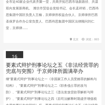
全市近40家企业代表齐聚一堂，共商开拓巴西市场新路径、共谋
双向发展新商机。 潍坊市贸促会党组书记、会长孟祥韬，巴西祎
思集团中国区负责人王楠，京师律所权益合伙人、京师律所巴西
圣保罗合作办公室负责人、巴西祎思集团中国区法律顾问刘仁
堂，京师律......
北京
浏览：865
16
要素式辩护刑事论坛之五《非法经营罪的
2026.05.16
兜底与突围》于京师律所圆满举办
继“要素式辩护”刑事论坛之一《非国家工作人员受贿罪的解构与
结构》、“要素式辩护”刑事论坛之二《职务侵占罪的攻与
防》、“要素式辩护”刑事论坛之三《违法发放贷款罪解析与辩
护》、“要素式辩护”刑事论坛之四《后司法解释时期虚开增值税