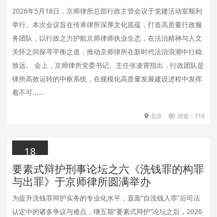
2026年5月18日，京师律所总部行政主管会议于党建活动室顺利
举行。本次会议旨在传承律所深厚文化底蕴，打造高质量行政服
务团队，以行政之力护航京师律师执业生态，在法治精神与人文
关怀之间探寻平衡之道，推动京师律所在新时代法治浪潮中行稳
致远。 会上，京师律所党委书记、主任张凌霄指出，行政团队是
律所高效运转的中枢系统，在规模化高质量发展建设进程中发挥
着不可......
北京
浏览：716
18
要素式辩护刑事论坛之六《洗钱罪的构罪
2026.05.18
与出罪》于京师律所圆满举办
为提升洗钱罪辩护实务的专业化水平，直面“自洗钱入罪”后司法
认定中的诸多争议与难点，继五期“要素式辩护”论坛之后，2026