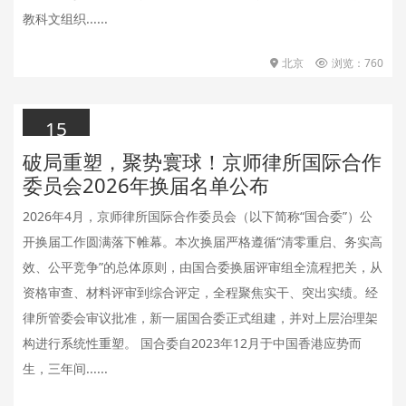
教科文组织......
北京
浏览：760
15
破局重塑，聚势寰球！京师律所国际合作
2026.05.15
委员会2026年换届名单公布
2026年4月，京师律所国际合作委员会（以下简称“国合委”）公
开换届工作圆满落下帷幕。本次换届严格遵循“清零重启、务实高
效、公平竞争”的总体原则，由国合委换届评审组全流程把关，从
资格审查、材料评审到综合评定，全程聚焦实干、突出实绩。经
律所管委会审议批准，新一届国合委正式组建，并对上层治理架
构进行系统性重塑。 国合委自2023年12月于中国香港应势而
生，三年间......