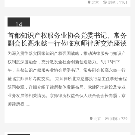
北京
浏览：1161
14
首都知识产权服务业协会党委书记、常务
2026.05.14
副会长高永懿一行莅临京师律所交流座谈
为深入贯彻落实国家知识产权强国战略，推动法律服务与知识产
权制度深度融合，充分激发全社会创新创造活力。5月13日下
午，首都知识产权服务业协会党委书记、常务副会长高永懿一行
莅临京师律所考察交流。 京师律所北京总部执行副主任李勤全程
陪同参观，详细介绍了律所整体发展布局、党建阵地建设及专业
业务发展等相关情况。京师律所权益合伙人联合会会长向霞，京
师律所权......
北京
浏览：729