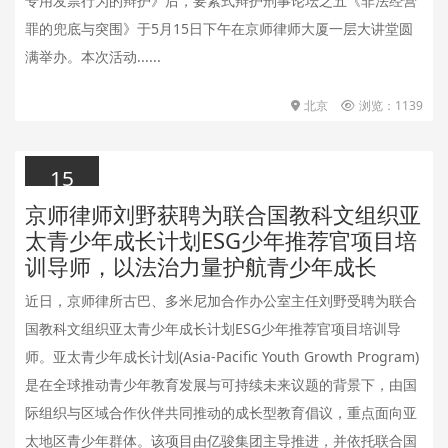
专用发票行为的辩护》后，要素式辩护刑事论坛之五《非法经营
罪的兜底与突围》于5月15日下午在京师律师大厦一层大讲堂圆
满举办。本次活动......
北京
浏览：1139
15
京师律师刘野获聘为联合国教科文组织亚
2026.05.15
太青少年成长计划ESG少年推荐官项目培
训导师，以法治力量护航青少年成长
近日，京师律所古巴、多米尼加合作办公室主任刘野受聘为联合
国教科文组织亚太青少年成长计划ESG少年推荐官项目培训导
师。亚太青少年成长计划(Asia-Pacific Youth Growth Program)
是在全球推动青少年教育发展与可持续未来议题的背景下，由国
际组织与区域合作伙伴共同推动的成长型教育倡议，重点面向亚
太地区青少年群体。该项目由亿骏集团主导推进，并依托联合国