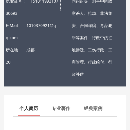
执业证号：
151011993107
同纠纷等；刑事中的故
30693
意杀人、抢劫、非法集
E-Mail：
1010370921@q
资、合同诈骗、毒品犯
q.com
罪等案件；行政中的征
所在地：
成都
地拆迁、工伤行政、工
20
商管理、行政给付、行
政补偿
个人简历
专业著作
经典案例