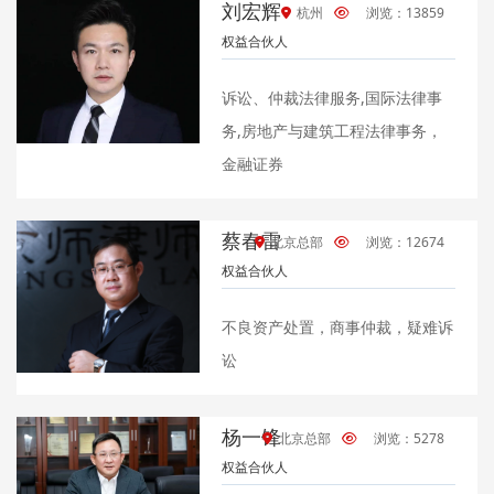
刘宏辉
杭州
浏览：13859
权益合伙人
诉讼、仲裁法律服务,国际法律事
务,房地产与建筑工程法律事务，
金融证券
蔡春雷
北京总部
浏览：12674
权益合伙人
不良资产处置，商事仲裁，疑难诉
讼
杨一锋
北京总部
浏览：5278
权益合伙人