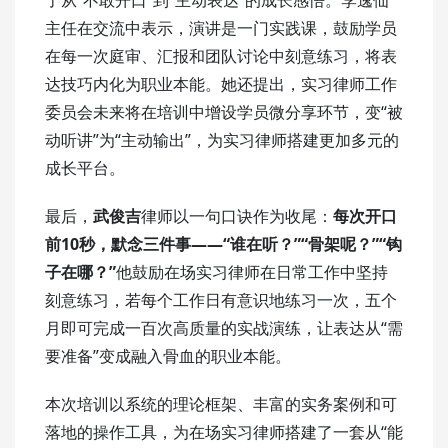
了从“不敢开口”到“主动表达”的成长感悟。李逸仙
主任在交流中表示，演讲是一门实践课，鼓励学员
在每一次庭审、汇报和团队讨论中刻意练习，将表
达技巧内化为职业本能。她还提出，实习律师工作
委员会未来将在培训中增设学员微分享环节，变“被
动听讲”为“主动输出”，为实习律师搭建更加多元的
成长平台。
最后，
武俊吉
律师以一句口诀作为收尾：
每次开口
前10秒，默念三件事——“谁在听？”“骨架呢？”“钩
子在哪？”
他鼓励在场实习律师在日常工作中坚持
刻意练习，若每个工作日有意识地练习一次，五个
月即可完成一百次高质量的实战演练，让表达从“需
要准备”变成融入骨血的职业本能。
本次培训以系统的理论框架、丰富的实务案例和可
落地的操作工具，为在场实习律师搭建了一套从“能