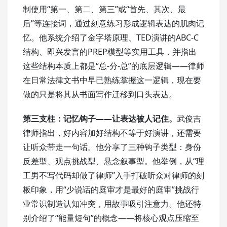
制使用“第一、第二、第三”或“首先、其次、最
后”等连接词，通过刻意练习形成逻辑表达的肌肉记
忆。他系统介绍了
金字塔原理
、TED演讲的ABC-C
结构、即兴发言的PREP模型等实用工具，并指出
这些结构本质上都是“总-分-总”的底层逻辑——律师
在日常法律文书中早已熟练掌握这一逻辑，现在要
做的只是将其从书面写作迁移到口头表达。
第三支柱：记忆钩子——让表达被人记住。
武俊吉
律师指出，好内容加好结构不等于好演讲，还需要
让听众带走一句话。他分享了三种钩子类型：身份
反差型、观点挑战型、悬念叙事型。他举例，从“理
工男不写代码却做了律师”入手打破听众对律师的刻
板印象，用“少说话的庭审才是最好的庭审”挑战行
业常识制造认知冲突，用故事吸引注意力。他还特
别介绍了“能量短句”的概念——将核心观点压缩至