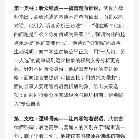
第一支柱：听众锚点——搞清楚向谁说。
武俊吉律
师指出，高效沟通的本质不是单向输出，而是双向
对话。他引入“听众分析三步法”——“谁在听？他们
的问题是什么？你如何成为答案？”，强调沟通的起
点永远是“他们需要什么”。他通过“切蛋糕”的故事
生动说明：向中学生讲解公平正义，用“一人切、另
一人选”的简单规则远比抽象的权利义务分析更有
效。针对不同听众身份，他提出差异化的表达策
略：面向法官要提供“可被直接引用的判决理由”；
面向当事人要用通俗语言拆解利弊、给出决策选
项；面向同行要分享实战经验与避坑指南，避免陷
入“专业自嗨”。
第二支柱：逻辑骨架——让内容站着说话。
武俊吉
律师强调，表达高手与普通人的区别在于“嘴里说一
句，脑子里看三句”。他建议实习律师在训练初期强