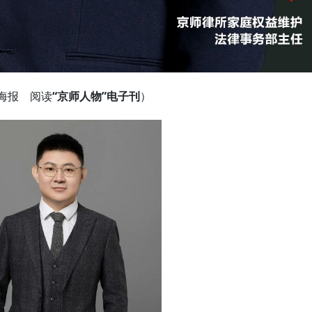
海报 阅读
“京师人物”电子刊
）