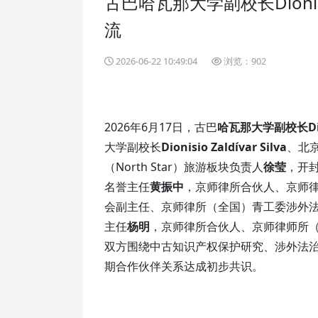
古巴哈瓦那大学副校长Dionisi
流
2026-06-22 10:49:04
浏览：902
2026年6月17日，古巴
哈瓦那大学
副校长Di
大学副校长
Dionisio Zaldívar Silva
、北
（North Star）旅游板块负责人
徐莹
，开
名誉主任
黄振中
，京师律所合伙人、京师
会副主任、京师律所（全国）青工委涉外
主任
杨明
，京师律所合伙人、京师律师所
双方围绕中古知识产权保护研究、涉外法
期合作伙伴关系达成初步共识。