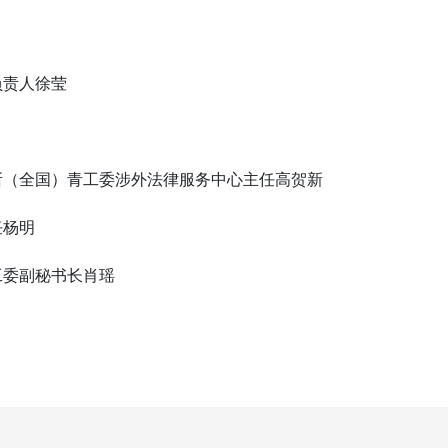
块负责人徐莹
所（全国）青工委涉外法律服务中心主任高贺新
任杨明
工委副秘书长肖瑶