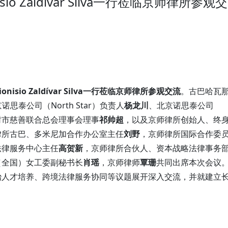
o Zaldívar Silva一行莅临京师律所参观交
onisio Zaldívar Silva一行莅临京师律所参观交流
。古巴哈瓦
京诺思泰公司（
North Star
）负责人
杨龙川
、北京诺思泰公司
封市慈善联合总会理事会理事
祁帅超
，以及京师律所创始人、终
律所古巴、多米尼加合作办公室主任
刘野
，京师律所国际合作委
法律服务中心主任
高贺新
，京师律所合伙人、资本战略法律事务
（全国）女工委副秘书长
肖瑶
，京师律师
覃珊
共同出席本次会议
治人才培养、跨境法律服务协同等议题展开深入交流，并就建立