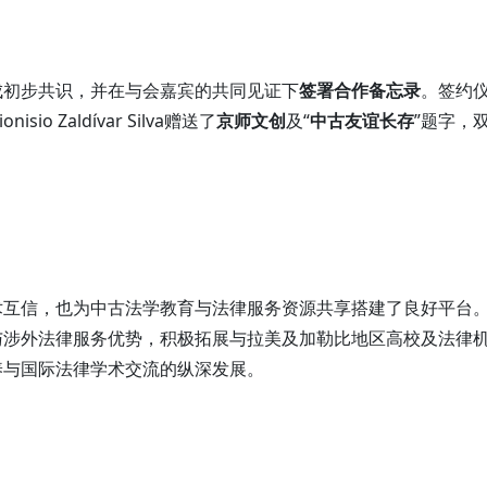
成初步共识，并在与会嘉宾的共同见证下
签署合作备忘录
。签约
 Zaldívar Silva赠送了
京师文创
及“
中古友谊长存
”题字，
术互信，也为中古法学教育与法律服务资源共享搭建了良好平台
与涉外法律服务优势，积极拓展与拉美及加勒比地区高校及法律
养与国际法律学术交流的纵深发展。