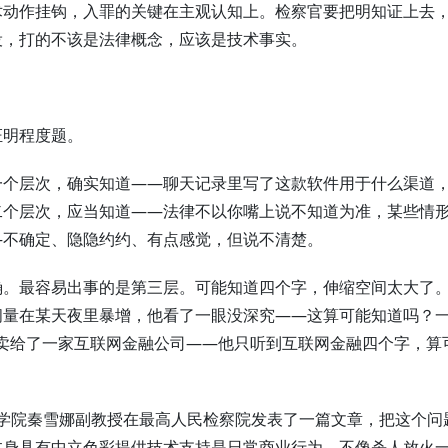
术动作挂钩，入罪的关键在主观认知上。检察官要把明知证上去
役，打的不该是法律概念，应该是技术事实。
证明程度题。
一个层次，确实知道——聊天记录里写了这款软件用于什么渠道
二个层次，应当知道——法律不以你嘴上说不知道为准，某些情
—不确定、隐隐约约、有点感觉，但说不清楚。
确。最容易出事的是第三层。可能知道四个字，伸缩空间太大了
问量在某天夜里暴增，他看了一眼没深究——这算可能知道吗？
K 卖给了一家互联网金融公司——他只听到互联网金融四个字，算
学法学院秦雪娜副教授在最高人民检察院发表了一篇文章，把这个问
本身具有中立色彩提供技术支持是日常商业行为，不像杀人放火