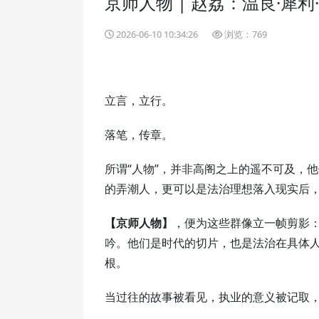
京师人物 | 赵荔：温良·犀
2026-06-10 10:34:26
浏览：769
立言，立行。
落笔，传章。
所谓“人物”，并非高阁之上的遥不可及，
的弄潮人，更可以是法治理想落入现实后，
【京师人物】
，便为这些群像立一帧剪影
吟。他们是时代的切片，也是法治在具体
根。
当过往的故事被看见，执业的意义被记取