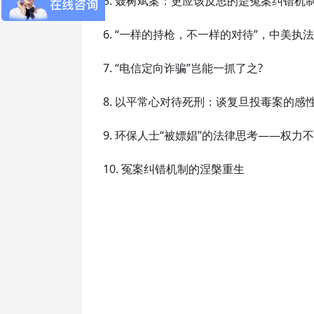
5. 聂树斌案：更应该反思的是冤案纠错机
6. “一样的持枪，不一样的对待”，中美执
7. “电信定向诈骗”岂能一抓了之?
8. 以平常心对待死刑：谈复旦投毒案的感
9. 环保人士“被嫖娼”的法律思考——权力
10. 冤案纠错机制的涅槃重生