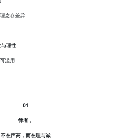
制
法理念存差异
性与理性
不可滥用
01
律者，
不在声高，而在理与诚