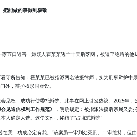
把能做的事做到极致
某一家五口遇害，嫌疑人霍某某逃亡十天后落网，被逼至绝路的他
而看守所告知：霍某某已被指派两名法援律师，实为刑事辩护中
在门外，辩护权形同虚设。
会见权，成功行使委托辩护。此事在网上引发热议。2025年，
师会见通信权利工作规范》
，明确规定：被指派法援后亲属又委
本人确定人选。这份文件，终结了“占坑式辩护”。
必在我，功成必定有我。”该案虽一审判处死刑、二审维持，但由