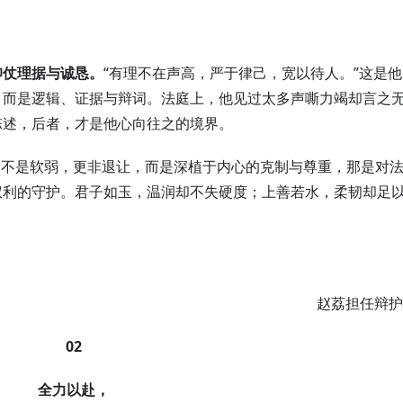
仰仗理据与诚恳。
“有理不在声高，严于律己，宽以待人。”这是他
，而是逻辑、证据与辩词。法庭上，他见过太多声嘶力竭却言之
陈述，后者，才是他心向往之的境界。
和不是软弱，更非退让，而是深植于内心的克制与尊重，那是对
权利的守护。君子如玉，温润却不失硬度；上善若水，柔韧却足
赵荔担任辩护
02
全力以赴，