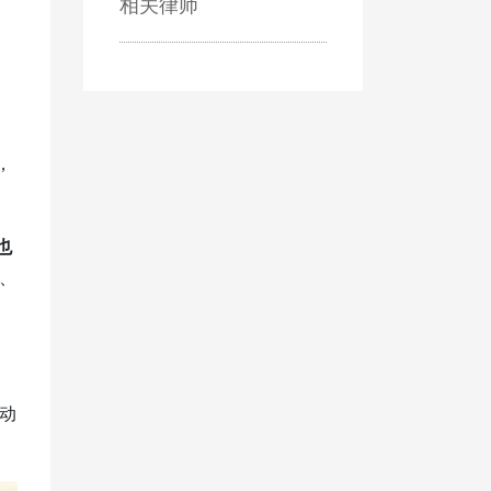
相关律师
。
，
也
、
动