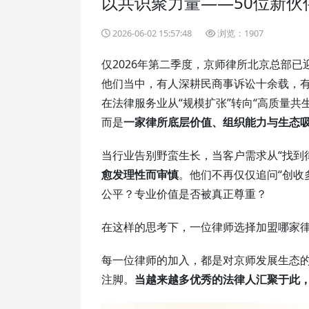
以共识聚力量——50位新伙
2026-06-02 15:57:48
浏览：1907
仅2026年第二季度，京师律所北京总部已
他们当中，有人深耕民商事诉讼十余载，
在法律服务业从“规模扩张”转向“高质量
而是
一家律所底层价值、组织能力与生态
当行业告别野蛮生长，当客户需求从“找到
愈发理性而审慎
。他们不再仅仅追问“创收
公平？专业价值是否被真正尊重？
在这样的思考下，一位律师选择加盟哪家
每一位律师的加入，都是对京师发展生态的
注脚。
当越来越多优秀的法律人汇聚于此