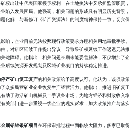
在矿权出让中代表国家授予权利，在土地执法中又承担监管职责
企业陷入发展困局。他强调，相关问题的形成具有明显历史背景
问题化解，与新修订《矿产资源法》的制度精神保持一致，切实
题影响，企业目前无法按照现行政策要求办理相关用地审批手续
为由，对矿区延续工作提出异议，导致采矿权延续工作迟迟无法
的关键障碍。他指出，相关问题长期未能妥善解决，不仅增加了
企业后续资源开发规划及区域矿业项目的持续稳定推进。
动停产矿山复工复产
的相关政策给予高度认可。他认为，该项政
助了众多民营矿业企业恢复生产经营活力。他指出，推进旧矿复
也有助于激活矿山机械及二手设备市场，为地方经济和财政收入
望有关部门进一步重视一线企业的现实诉求，加大政策推广与落
重金属铅锌银矿项目
在环保审批过程中面临较大阻力，多家已取