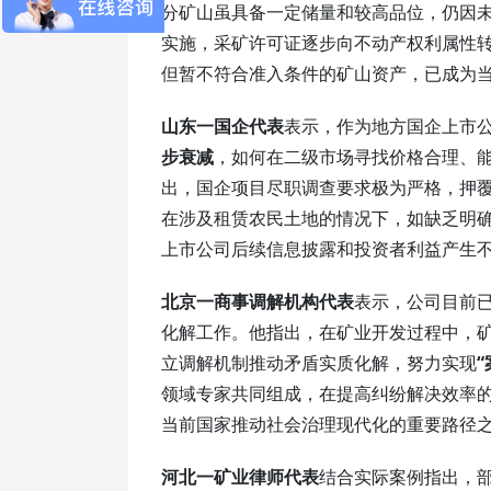
分矿山虽具备一定储量和较高品位，仍因未
实施，采矿许可证逐步向
不动产权利属性
但暂不符合准入条件的矿山资产，已成为
山东一国企代表
表示，作为地方国企上市
步衰减
，如何在二级市场寻找价格合理、
出，国企项目尽职调查要求极为严格，押覆
在涉及租赁农民土地的情况下，如缺乏明
上市公司后续信息披露和投资者利益产生
北京一商事调解机构代表
表示，公司目前已
化解工作。他指出，在矿业开发过程中，
立调解机制推动矛盾实质化解，努力实现
“
领域专家共同组成，在提高纠纷解决效率
当前国家推动社会治理现代化的重要路径
河北一矿业律师代表
结合实际案例指出，