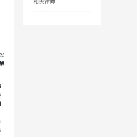
相关律师
发
解
师
委
调
律
治