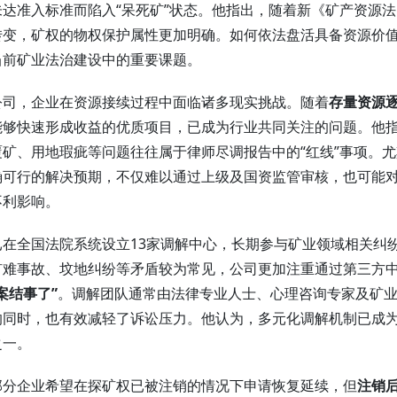
达准入标准而陷入“呆死矿”状态。他指出，随着新《矿产资源法
转变，矿权的物权保护属性更加明确。如何依法盘活具备资源价
当前矿业法治建设中的重要课题。
公司，企业在资源接续过程中面临诸多现实挑战。随着
存量资源
能够快速形成收益的优质项目，已成为行业共同关注的问题。他
矿、用地瑕疵等问题往往属于律师尽调报告中的“红线”事项。尤
确可行的解决预期，不仅难以通过上级及国资监管审核，也可能
不利影响。
在全国法院系统设立13家调解中心，长期参与矿业领域相关纠
矿难事故、坟地纠纷等矛盾较为常见，公司更加注重通过第三方
案结事了”
。调解团队通常由法律专业人士、心理咨询专家及矿
的同时，也有效减轻了诉讼压力。他认为，多元化调解机制已成
之一。
部分企业希望在探矿权已被注销的情况下申请恢复延续，但
注销