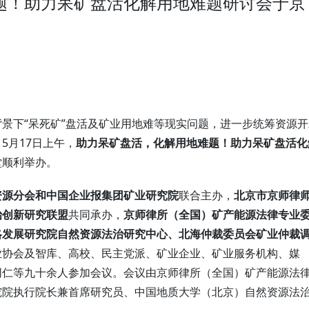
题！助力呆矿盘活化解用地难题研讨会于京
景下“呆死矿”盘活及矿业用地难等现实问题，进一步统筹资源开
5月17日上午，
助力
呆矿
盘活，化解用地难题！助力呆矿盘活化
堂顺利举办。
资源分会和中国企业报集团矿业研究院
联合主办，
北京市京师律
治创新研究联盟
共同承办，
京师律所（全国）矿产能源法律专业
略发展研究院自然资源法治研究中心、
北海仲裁委员会
矿业仲裁
业协会及智库、高校、民主党派、矿业企业、矿业服务机构、媒
同仁等九十余人参加会议。会议由京师律所（全国）矿产能源法
究院执行院长兼首席研究员、中国地质大学（北京）自然资源法