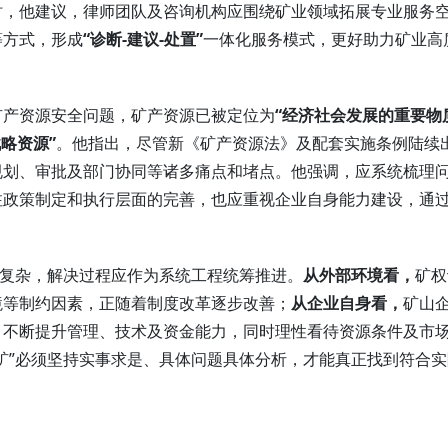
时，他建议，律师团队及咨询机构应围绕矿业领域拓展专业服务
等方式，形成
“诊断-建议-处置”
一体化服务模式，更好助力矿业高
矿产资源安全问题，矿产资源已被定位为
“经济社会发展的重要物
略资源”
。他指出，尽管新《矿产资源法》及配套实施条例陆续
规划、审批及部门协同等诸多痛点和堵点。他强调，应系统梳理
注政策制定和执行层面的完善，也应重视企业自身能力建设，通
因复杂，解决过程应作为系统工程统筹推进。
从外部环境看，
矿权
境等制约因素，正随着制度改革逐步改善；
从企业自身看
，
矿山
，不断提升管理、技术及资金能力，同时理性看待资源条件及市
矿”必须坚持实事求是、具体问题具体分析，才能真正找到符合实