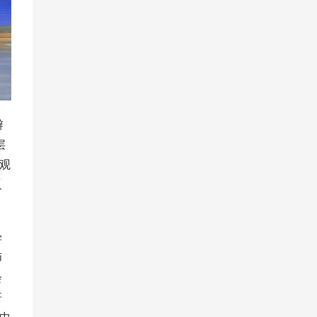
辩
层
观
反
学
师
会
研
中