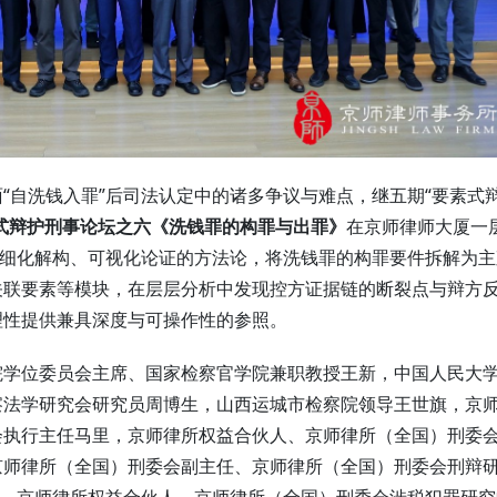
“自洗钱入罪”后司法认定中的诸多争议与难点，继五期“
要素式
式辩护刑事论坛之六《洗钱罪的构罪与出罪》
在京师律师大厦一
精细化解构、可视化论证的方法论，将洗钱罪的构罪要件拆解为主
关联要素等模块，在层层分析中发现控方证据链的断裂点与辩方
理性提供兼具深度与可操作性的参照。
院学位委员会主席、国家检察官学院兼职教授王新，中国人民大
察法学研究会研究员周博生，山西运城市检察院领导王世旗，京
会执行主任马里，京师律所权益合伙人、京师律所（全国）刑委
京师律所（全国）刑委会副主任、京师律所（全国）刑委会刑辩
飞，京师律所权益合伙人、京师律所（全国）刑委会涉税犯罪研究