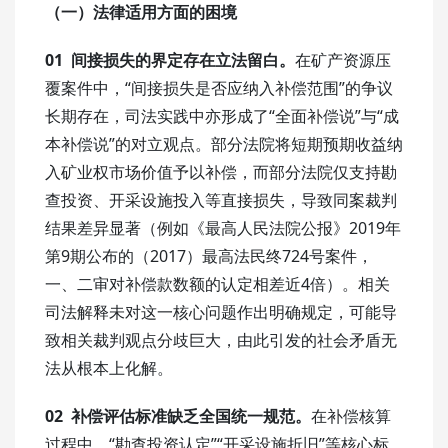
（一）法律适用方面的困境
01 间接损失的界定存在立法留白。
在矿产资源压
覆案件中，“间接损失是否应纳入补偿范围”的争议
长期存在，司法实践中亦形成了“全面补偿说”与“成
本补偿说”的对立观点。部分法院将短期预期收益纳
入矿业权市场价值予以补偿，而部分法院仅支持勘
查投资、开采设施投入等直接损失，导致同案裁判
结果差异显著（例如《最高人民法院公报》2019年
第9期公布的（2017）最高法民终724号案件，
一、二审对补偿款数额的认定相差近4倍）。相关
司法解释未对这一核心问题作出明确规定，可能导
致相关裁判观点分歧巨大，由此引发的社会矛盾无
法从根本上化解。
02 补偿评估标准缺乏全国统一规范。
在补偿核算
过程中，“勘查投资认定”“开采设施折旧”等核心标