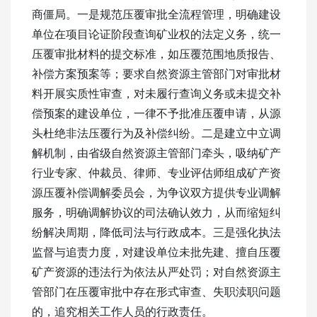
商僵局。一是规范压覆审批全流程管理，明确建设
单位在项目论证阶段查询矿业权的法定义务，统一
压覆审批材料的提交标准，如压覆范围地质报告、
补偿方案预案等；要求自然资源主管部门对审批材
料开展实质性审查，对未履行查询义务或未提交补
偿预案的建设单位，一律不予批准压覆申请，从源
头杜绝非法压覆行为及补偿纠纷。二是建立中立调
解机制，由省级自然资源主管部门牵头，吸纳矿产
行业专家、仲裁员、律师、专业评估师组成矿产资
源压覆补偿调解委员会，为争议双方提供专业调解
服务，明确调解协议的司法确认效力，从而缩短纠
纷解决周期，降低司法与行政成本。三是强化执法
监督与追责力度，对建设单位未批先建、擅自压覆
矿产资源的违法行为依法从严处罚；对自然资源主
管部门在压覆审批中存在形式审查、失职渎职问题
的，追究相关工作人员的行政责任。