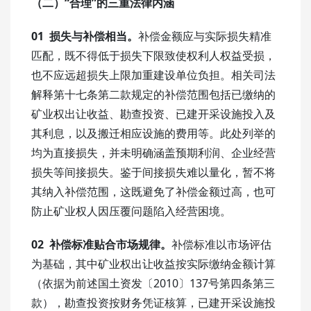
（二）“合理”的三重法律内涵
01 损失与补偿相当。
补偿金额应与实际损失精准
匹配，既不得低于损失下限致使权利人权益受损，
也不应远超损失上限加重建设单位负担。相关司法
解释第十七条第二款规定的补偿范围包括已缴纳的
矿业权出让收益、勘查投资、已建开采设施投入及
其利息，以及搬迁相应设施的费用等。此处列举的
均为直接损失，并未明确涵盖预期利润、企业经营
损失等间接损失。鉴于间接损失难以量化，暂不将
其纳入补偿范围，这既避免了补偿金额过高，也可
防止矿业权人因压覆问题陷入经营困境。
02 补偿标准贴合市场规律。
补偿标准以市场评估
为基础，其中矿业权出让收益按实际缴纳金额计算
（依据为前述国土资发〔2010〕137号第四条第三
款），勘查投资按财务凭证核算，已建开采设施投