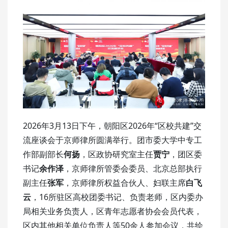
2026年3月13日下午，朝阳区2026年“区校共建”交
流座谈会于京师律所圆满举行。团市委大学中专工
作部副部长
何扬
，区政协研究室主任
贾宁
，团区委
书记
余作泽
，京师律所管委会委员、北京总部执行
副主任
张军
，京师律所权益合伙人、妇联主席
白飞
云
，16所驻区高校团委书记、负责老师，区内委办
局相关业务负责人，区青年志愿者协会会员代表，
区内其他相关单位负责人等50余人参加会议，共绘