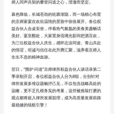
师人同声共契的攀登问道之心，澄澈而坚定。
暮色降临，长城苍劲的轮廓渐隐，而一场精心布置
的京师家宴在欢欣温情的景致中徐徐展开。各位权
益合伙人合桌安坐，伴着热气氤氲的美食美盏畅话
美好。宴至酣处，大家置身琉璃光影间把酒言欢，
为三位权益合伙人庆生，感怀志业同途、青山共赴
的情谊，坦诚与信任在此升腾汇聚，滋养着京师人
生生不息的精神血脉。
翌日，“围炉·问道”京师律所权益合伙人谈话录第二
季录制开启，各位权益合伙人分为8组，分别针对
律所发展多维议题畅抒己见，不仅包含战略高处的
远瞰，更不乏扎根务实的考量，这些被推敲打磨的
观点都将嵌入律所发展肌理，成为高质量发展前路
最稳健的续航引擎！