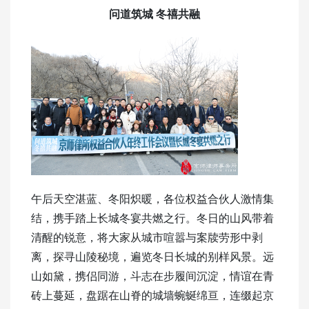
问道筑城 冬禧共融
午后天空湛蓝、冬阳炽暖，各位权益合伙人激情集
结，携手踏上长城冬宴共燃之行。冬日的山风带着
清醒的锐意，将大家从城市喧嚣与案牍劳形中剥
离，探寻山陵秘境，遍览冬日长城的别样风景。远
山如黛，携侣同游，斗志在步履间沉淀，情谊在青
砖上蔓延，盘踞在山脊的城墙蜿蜒绵亘，连缀起京