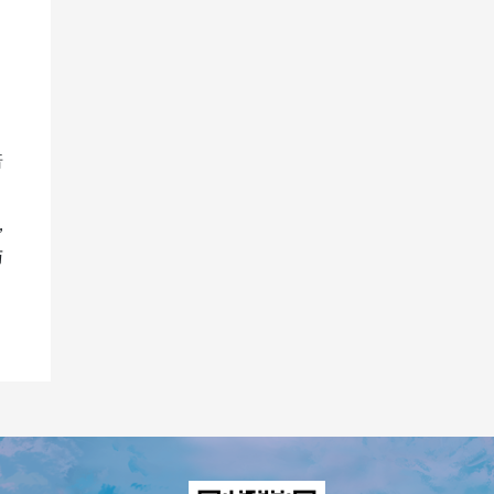
，
倍
，
与