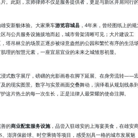
名片。此刻，京师律师不仅是服务提供者，更是与新区并肩同行
4
的雄安新貌体验。
大家
乘车
游览容城县
，
年来，曾经图纸上的规
社区与公共服务设施拔地而起，城市骨架清晰可见；大片建设工
区
，塔吊林立的场景正逐步被绿意盎然的公园和繁忙有序的生活
市肌理的智慧元素，一座宜居宜业的未来之城雏形初显
。
——
沉浸式数字展厅，磅礴的光影画卷在脚下延展、
在身旁
流转
可及的现实图景。数字与实景画面交叠舞动，演绎着从规划线条
守护这片热土的每一次生长，正是法律人最荣耀的使命注脚。
完善的
商业配套服务设施
，品尝入驻雄安的上海宴美食
，
在雄安
S
、澎湃保龄球、时空乘骑等项目
，
感受别具一格的城市发展魅