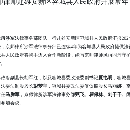
师律师赴雄安新区容城县人民政府开展常年
所涉军法律事务部团队一行赴雄安新区容城县人民政府汇报2024
年以来，京师律所涉军法律事务部已连续4年为容城县人民政府提供法
城县人民政府将携手迈入合作新阶段，续写京师律师风雨同舟守
章。
县政府副县长
胡军红，
以及容城县委政法委副书记
夏艳明
，容城
政法委法制股股长
彭梦宇
，容城县委政法委复议股股长
马丽娜
，
主任
马腾军，
京师律所涉军法律事务部
甄飞、瞿保林、刘干干、
同参加会议。