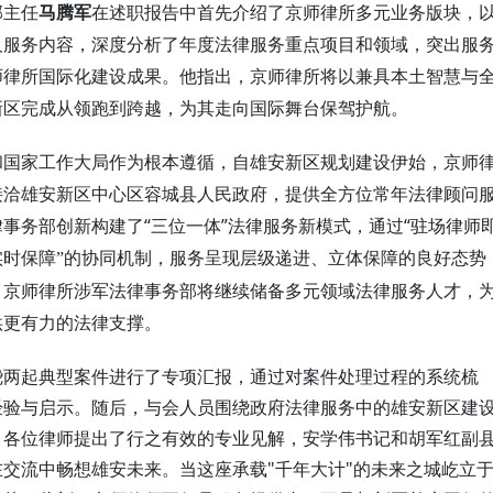
部主任
马腾军
在述职报告中首先介绍了
京师
律所多元
业务版块
，
及服务内容，深度分析了年度法律服务重点项目和领域，突出服
师律所国际化建设成果。他指出，京师律所将以兼具本土智慧与
新区完成从领跑到跨越，为其走向国际舞台保驾护航。
和国家工作大局作为根本遵循，自雄安新区规划建设伊始，京师
接洽雄安新区中心区容城县人民政府，提供全方位常年法律顾问
“三位一体”法律服务新模式，通过“驻场律师
律事务部创新构建了
实时保障”的协同机制，服务呈现层级递进、立体保障的良好态势
，京师律所涉军法律事务部将继续储备多元领域法律服务人才，
供更有力的法律支撑。
绕两起典型案件进行了专项汇报，通过对案件处理过程的系统梳
经验与启示。随后，与会人员围绕政府法律服务中的雄安新区建
，各位律师提出了行之有效的专业见解，安学伟书记和胡军红副
交流中畅想雄安未来。当这座承载"千年大计"的未来之城屹立