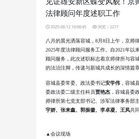
见证雄安新区蝶变风貌！京
法律顾问年度述职工作
2025-08-12 10:08:45
浏览：2277
八月的晨光洒落容城，8月8日上午，京师律
2025年度法律顾问服务工作。自2021
顾问服务，此次述职标志着京师律所与容
的法治注脚，传递与新城共成长的深情篇
容城县委常委、政法委书记
安学伟
，容城
委政法委二级主任科员
贾艳杰
，容城县委
师律所第七党支部书记、涉军法律事务部
宇娇、张来鑫、郭振徽、李卓凝、王凤
共
▲会议现场