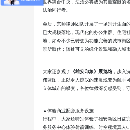
世界舞台中央，法治必将成为其最耀眼的
法治同行者。
会后，京师律师团队
开展了一场别开生面
已大规模落地，现代化的办公集群、住宅
地，如今不少已转变为功能完善的城市街
景所取代
；随处可见的绿化景观和融入城
大家还参观了
《
雄安印象
》展览馆
，步入
伟蓝图，正以令人惊叹的速度蜕变为触手
立体城市
的蝶变，各位律师深切感受到，
▲体验商业配套服务设施
行程中，
大家还
特别体验了雄安新区日益
务服务中心体验
射箭训练、
时空秘境真人C