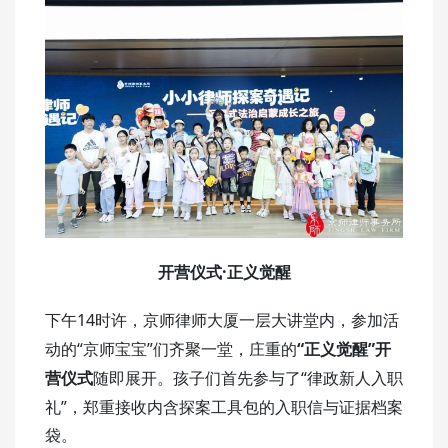
开营仪式·正义觉醒
14
下午
时许，
京师律师大厦一层大讲堂内，参加
活
“
”们齐聚一堂
“正义觉醒”开
动
的
京师宝宝
，
庄重的
营仪式
“律政新人入职
随即展开。孩子们首先参与了
礼”，郑重接收内含探案工具包的入职信与证据档案
袋。