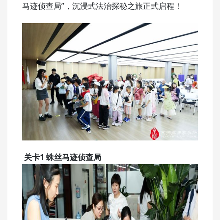
马迹侦查局”，沉浸式法治探秘之旅正式启程
！
关卡1 蛛丝马迹侦查局