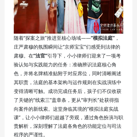
随着“探案之旅”推进至核心场域——
“模拟法庭”
，
“京师宝宝”们感受到法律的
庄严肃穆的氛围瞬间让
“
”
肃穆
。在
法官
引导下，小小律师们迎来了一项考
验认知与实践能力的任务：准确辨识法庭核心角
色，并将名牌精准贴附于对应席位，同时清晰阐述
其职责，法庭的基本架构与运作规则在实战演练中
变得清晰可触。成功完成任务后，孩子们不仅收获
“线索三”盖章条，更从“审判长”处获得指
了关键的
向案件的新线索。这堂身临其境的“模拟法庭实战
课”，让小小律师们超越了旁观，通过角色扮演与职
责解析，深刻理解了法庭各角色的功能定位与司法
程序的严谨性。