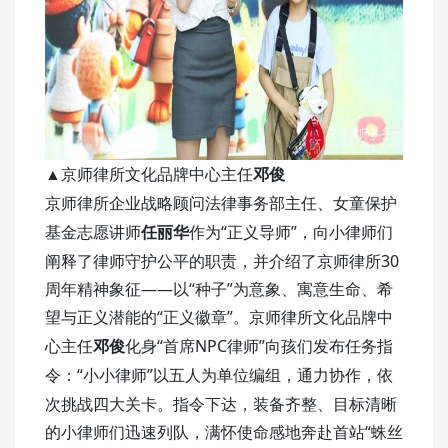
▲京师律所文化品牌中心主任
邓俊
京师律所企业战略顾问法律事务部主任、女童保护
“正义导师”，向小律师们
基金志愿讲师
任丽华
作为
阐释了律师守护公平的职责，并介绍了京师律所30
周年精神象征——以“种子”为意象、寓意生命、希
望与正义潜能的“正义徽章”。
京师律所文化品牌中
“
NPC律师”向孩们
心主任
邓俊
化身
首席
发布任务指
“小小律师”以五人为单位编组，通力协作，依
令：
次挑战四大关卡。指令下达，装备齐整、目标清晰
的小律师们迅速列队，满怀使命感地奔赴首站“蛛丝