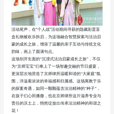
“个人战”活动期间
活动尾声，
在
寻获的隐藏彩蛋盲
盒礼物被欢乐拆启，为这场融合智慧探索与法治启
蒙的成长之旅，增添了温馨的亲子互动与传统文化
韵味，画上了圆满句点。
这场别开生面的“沉浸式法治启蒙成长之旅”，不仅
为“京师宝宝”们奉上了一场智趣交融的节日盛宴，
更深层次地营造了京师律所温暖和谐的“大家庭”氛
围
，
洋溢着浓浓的幸福感和归属感。这场寓教于乐
的探案奇遇，如同一颗颗蕴含法治精神的“种子”，
在孩子们心田播撒，也在京师律所这片滋养专业与
责任的沃土上，悄然绽放出传承
法治精神
的和谐之
花
！