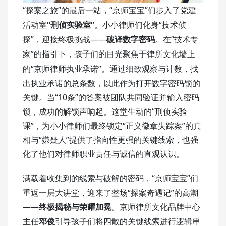
“探案
”的最后一站，“京师宝宝”们步入了党建
之旅
活动室
“刑侦实验室”
“技术侦
。小小律师们化身
探”，迎接终极挑战——
“
破译数字密码
。
在
技术专
”
家
的指引下，孩子们的目光聚焦于律所文化墙上
“京师律师执业承诺”。通过细致观察与计数，找
的
出执业承诺的总条数，以此作为打开数字密码锁的
关键。当“10条”的答案被团队共同验证并输入密码
锁，成功的解锁声响起。这堂生动的“刑侦实验
课”，为小小律师们最终锁定“正义徽章失踪案”的真
相与“嫌疑人”提供了指向性更强的关键线索，也强
化了他们对律师职业责任与诚信的直观认识。
“京师宝宝”们
满载着收集到的线索与破解的密码，
重返一层大讲堂，迎来了整场“探案奇遇记”的高潮
——
终极揭秘与荣耀加冕
。京师律所文化品牌中心
主任
邓俊
引导孩子们将四散的关键线索进行逻辑串