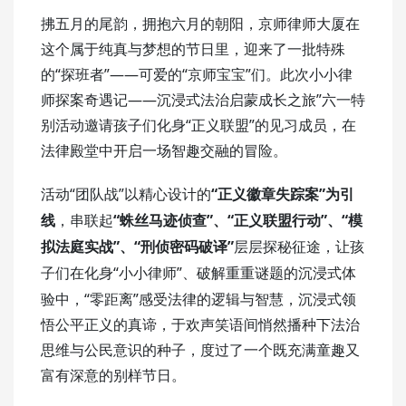
拂五月的尾韵，拥抱六月的朝阳，京师律师大厦在
这个属于纯真与梦想的节日里，迎来了一批特殊
的“探班者”——可爱的“京师宝宝”们。此次
小小律
师探案奇遇记——沉浸式法治启蒙成长之旅”六一特
别活动邀请孩子们化身
“正义联盟”的见习成员，在
法律殿堂中开启一场智趣交融的冒险。
“团队战”以精心设计的
“正义徽章失踪案”为引
活动
线
“蛛丝马迹侦查”、“正义联盟行动”、“模
，串联起
拟法庭实战”、“刑侦密码破译”
层层探秘征途，让孩
“小小律师”、破解重重谜题的沉浸式体
子们在化身
验中，“零距离”感受法律的逻辑与智慧，沉浸式领
悟公平正义的真谛，于欢声笑语间悄然播种下法治
思维与公民意识的种子，度过了一个既充满童趣又
富有深意的别样节日。