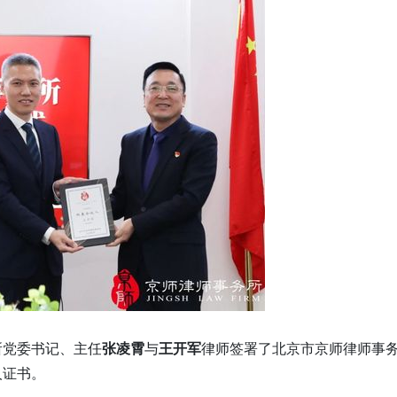
所党委书记、主任
张凌霄
与
王开军
律师签署了北京市京师律师事
人证书。