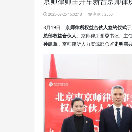
京师律师王开军新晋京师律
2025-03-25 15:02:13
浏览：2550
3月19日，
京师律所权益合伙人签约仪式
于
总部权益合伙人
。京师律所党委书记、主
孙建章
，京师律所人力资源部总监
史明雪