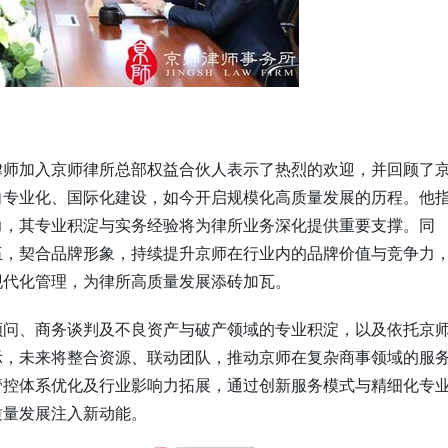
律师加入京师律所总部权益合伙人表示了热烈的欢迎，并回顾了
向专业化、国际化建设，如今开启规模化高质量发展的历程。他
力，其专业积淀与实务经验将为律所业务深化提供重要支撑。同
伍，契合品牌形象，持续提升京师在行业内的品牌价值与竞争力
现代化管理，为律所高质量发展添砖加瓦。
顾问、商务谈判及不良资产与破产领域的专业积淀，以及依托京
示，未来将整合资源、联动团队，推动京师在复杂商事领域的服
管控体系优化及行业影响力拓展，通过创新服务模式与精细化专
质量发展注入新动能。