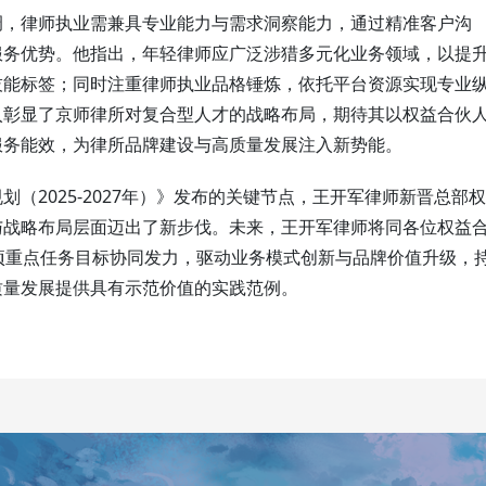
调，律师执业需兼具专业能力与需求洞察能力，通过精准客户沟
服务优势。他指出，年轻律师应广泛涉猎多元化业务领域，以提
技能标签；同时注重律师执业品格锤炼，依托平台资源实现专业
入彰显了京师律所对复合型人才的战略布局，期待其以权益合伙
服务能效，为律所品牌建设与高质量发展注入新势能。
（2025-2027年）》发布的关键节点，王开军律师新晋总部
与战略布局层面迈出了新步伐。未来，王开军律师将同各位权益
项重点任务目标协同发力，驱动业务模式创新与品牌价值升级，
质量发展提供具有示范价值的实践范例。