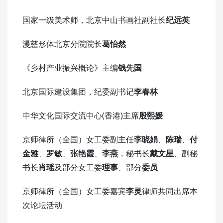
国家一级美术师，北京中山书画社副社长
纪远英
漫慈形体北京分院院长
葛怡然
《乡村产业振兴概论》主编
钱先国
北京国际建设集团，纪委副书记
李春林
中华文化国际交流中心(香港)主席
殷熙媛
京师律所（全国）女工委副主任
李晓娟
、
陈瑞
、
付
金雅
、
罗敏
、
张艳霞
、
李燕
，秘书长
戴文星
、副秘
书长
肖瑶
及部分女工委
理事
、部分
委员
京师律所（全国）女工委嘉宾
李灵
律师共同出席本
次论坛活动