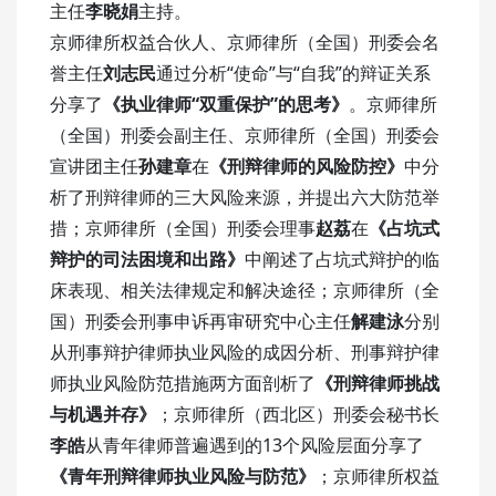
主任
李晓娟
主持。
京师律所权益合伙人、京师律所（全国）刑委会名
誉主任
刘志民
通过分析“使命”与“自我”的辩证关系
分享了
《执业律师“双重保护”的思考》
。京师律所
（全国）刑委会副主任、京师律所（全国）刑委会
宣讲团主任
孙建章
在
《刑辩律师的风险防控》
中分
析了刑辩律师的三大风险来源，并提出六大防范举
措；京师律所（全国）刑委会理事
赵荔
在
《占坑式
辩护的司法困境和出路》
中阐述了占坑式辩护的临
床表现、相关法律规定和解决途径；京师律所（全
国）刑委会刑事申诉再审研究中心主任
解建泳
分别
从刑事辩护律师执业风险的成因分析、刑事辩护律
师执业风险防范措施两方面剖析了
《刑辩律师挑战
与机遇并存》
；京师律所（西北区）刑委会秘书长
李皓
从青年律师普遍遇到的13个风险层面分享了
《青年刑辩律师执业风险与防范》
；京师律所权益