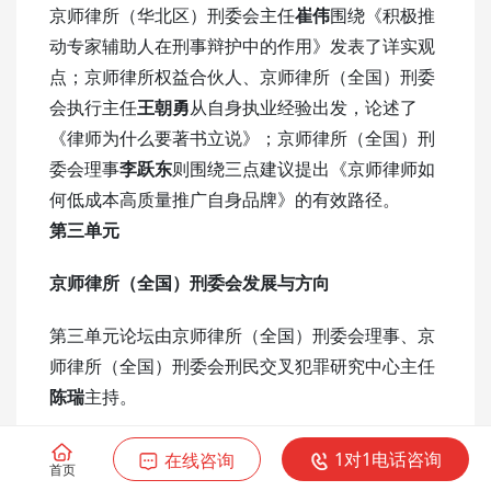
京师律所（华北区）刑委会主任
崔伟
围绕《积极推
动专家辅助人在刑事辩护中的作用》发表了详实观
点；京师律所权益合伙人、京师律所（全国）刑委
会执行主任
王朝勇
从自身执业经验出发，论述了
《律师为什么要著书立说》；京师律所（全国）刑
委会理事
李跃东
则围绕三点建议提出《京师律师如
何低成本高质量推广自身品牌》的有效路径。
第三单元
京师律所（全国）刑委会发展与方向
第三单元论坛由京师律所（全国）刑委会理事、京
师律所（全国）刑委会刑民交叉犯罪研究中心主任
陈瑞
主持。
京师律所（全国）刑委会副主任、京师律所（东北
1对1电话咨询
在线咨询
首页
区）刑委会执行主任
蒋喆
以
《精进创新 再攀高峰》