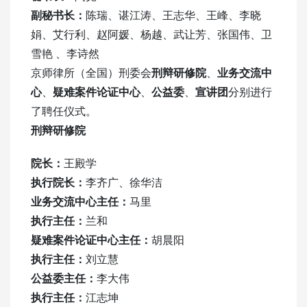
副秘
书长：
陈瑞、谌江涛、王志华、王峰、李晓
娟、艾行利、赵阿媛、杨越、武让芳、张国伟、卫
雪艳 、李诗然
京师律所（全国）刑委会
刑辩研修院
、
业务交流中
心
、
疑难案件论证中
心
、
公益委
、
宣讲团
分别进行
了聘任仪式。
刑辩研修院
院长：
王殿学
执行院长：
李齐广、徐华洁
业务交流中心
主任：
马里
执行主任：
兰和
疑难案件论证中心
主任：
胡晨阳
执行主任：
刘立慧
公益委
主任：
李大伟
执行主任：
江志坤