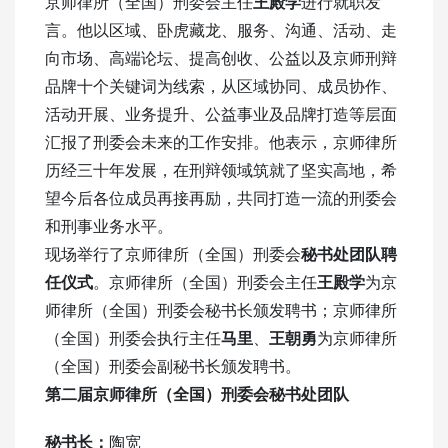
京师律所（全国）刑委会主任
王殿学
进行就职发
言。他以区域、卧虎藏龙、服务、沟通、活动、走
向市场、高端论坛、提高创收、公益以及京师刑辩
品牌十个关键词为线索，从区域协同、成员协作、
活动开展、业务提升、公益事业及品牌打造等层面
汇报了刑委会未来的工作安排。他表示，京师律所
历经三十年发展，在刑辩领域筑就了坚实高地，希
望今后各位成员再接再励，共同打造一流的刑委会
和刑事业务水平。
现场举行了京师律所（全国）刑委会
秘书处团队聘
任仪式
。京师律所（全国）刑委会主任
王殿学
为京
师律所（全国）刑委会秘书长颁发聘书；京师律所
（全国）刑委会执行主任
马里
、
王朝勇
为京师律所
（全国）刑委会副秘书长颁发聘书。
第二届京师律所（全国）刑委会秘书处团队
秘书长：
陶宽