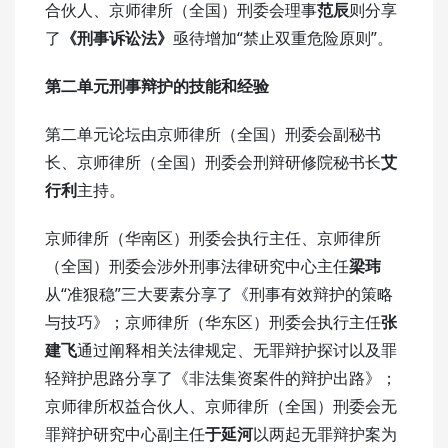
合伙人、京师律所（全国）刑委会理事
范辰
则分享
了
《刑事诉讼法》
亟待增加“禁止双重危险原则”。
第二单元
刑事辩护的技能和经验
第二单元论坛由京师律所（全国）刑委会副秘书
长、京师律所（全国）刑委会刑辩研修院秘书长
艾
行利
主持。
京师律所（华南区）刑委会执行主任、京师律所
（全国）刑委会涉外刑事法律研究中心主任
梁玮
从“准狠稳”三大要素分享了《刑事有效辩护的策略
与技巧》；京师律所（华东区）刑委会执行主任
张
建飞
通过阐释相关法律规定、无罪辩护探讨以及罪
轻辩护思路分享了《非法集资案件的辩护出路》；
京师律所权益合伙人、京师律所（全国）刑委会无
罪辩护研究中心副主任
于延河
以两起无罪辩护案为