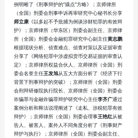
例明晰了《刑事辩护的“撬点”方略》；京师律所
（全国）刑委会刑事申诉再审研究中心秘书长分享
师立康
《以多起不予批捕为例谈涉财犯罪的有效辩
护》；
京师律所（华东区）刑委会副主任、京师律
所（全国）刑委会金融犯罪研究中心副主任
黄志鹏
根据现状分析、侦查难点、侦查对策以及证据审查
分享了《网络犯罪中涉虚拟货币交易证据的审查认
定》；京师律所权益合伙人、京师律所（全国）刑
委会名誉主任
王发旭
从五大方面分析了《经济下行
背景下刑事辩护的突破》；京师律所（全国）刑委
会刑辩研修院执行院长、京师律所（全国）刑委会
诈骗罪与金融诈骗罪辩护研究中心主任
李齐广
通过
案例分析和释法说理阐述了《走私、涉税犯罪有效
辩护》；京师律所（全国）刑委会理事
王艳红
从被
告人、被害人、案外人不同角度分析了《刑事财产
辩护与执行》；京师律所（全国）刑委会副主任、