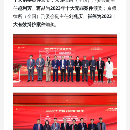
十大刑事案件
颁奖；京师律所（全国）刑委会副主
任
赵利芳
、
蒋喆
为
2023年十大无罪案件
颁奖；京师
律所（全国）刑委会副主任
刘兆庆
、
崔伟为
2023十
大有效辩护案件
颁奖。