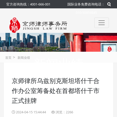
官方咨询热线：4001-666-001
国际业务免费咨询电话：
010-50959845
>
新闻业绩
首页
新闻业绩
京师律所乌兹别克斯坦塔什干合
咨询热线：4001-666-001
官方
作办公室筹备处在首都塔什干市
正式挂牌
2024-04-15 15:44:44
浏览：2266