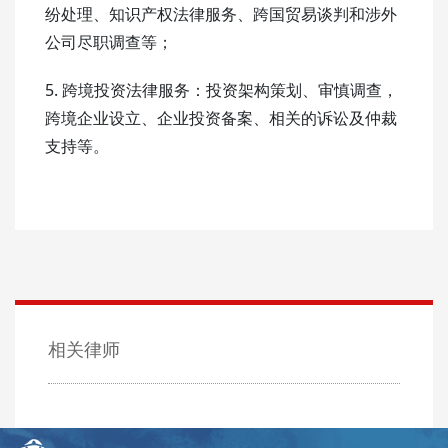
纷处理、知识产权法律服务、跨国贸易谈判和涉外
公司尽职调查等；
5. 跨境投资法律服务：投资架构策划、审慎调查，
跨境企业设立、企业投资备案、相关的诉讼及仲裁
支持等。
相关律师