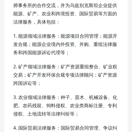
师事务所的合作交流，并为乌兹别克斯坦企业提供
能源、矿产、农业和跨境投资、国际贸易等方面的
法律服务，具体包括：
1. 能源领域法律服务：能源项目合同管理；能源开
发合规；能源企业境内外投资、并购、重组法律服
务和跨国能源诉讼代理等；
2. 矿产领域法律服务：矿产资源重组整合、矿业权
交易；矿产开发环保合规专项法律顾问；矿产资源
跨国诉讼等；
3. 农业领域法律服务：种子、苗木、机械设备、化
肥、农药残留、饲料侵权、农业类商标注册、专利
侵权、土地流转等法律纠纷等；
4. 国际贸易法律服务：国际贸易合同管理、争议纠