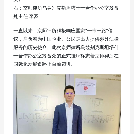
右：京师律所乌兹别克斯坦塔什干合作办公室筹备
处主任 李豪
一直以来，京师律所积极响应国家“一带一路”倡
议，肩负着为中国企业、公民走出去提供涉外法律
服务的历史使命。此次京师律所乌兹别克斯坦塔什
干合作办公室筹备处的正式挂牌标志着京师律所在
国际化发展道路上向前迈进。