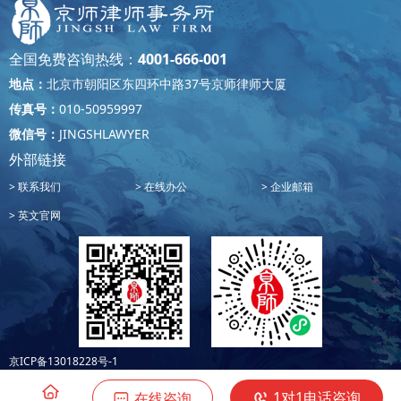
全国免费咨询热线：
4001-666-001
地点：
北京市朝阳区东四环中路37号京师律师大厦
传真号：
010-50959997
微信号：
JINGSHLAWYER
外部链接
联系我们
在线办公
企业邮箱
英文官网
京ICP备13018228号-1
1对1电话咨询
在线咨询