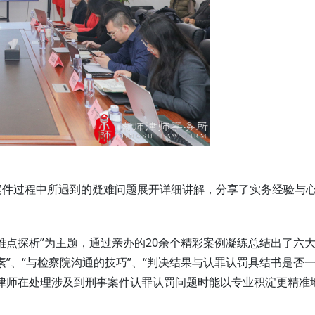
案件过程中所遇到的疑难问题展开详细讲解，分享了实务经验与
难点探析”为主题，通过亲办的20余个精彩案例凝练总结出了六
”、“与检察院沟通的技巧”、“判决结果与认罪认罚具结书是否
律师在处理涉及到刑事案件认罪认罚问题时能以专业积淀更精准