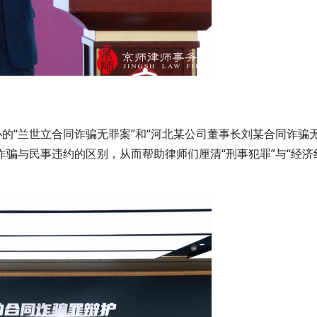
的“兰世立合同诈骗无罪案”和“河北某公司董事长刘某合同诈骗
诈骗与民事违约的区别，从而帮助律师们厘清“刑事犯罪”与“经济