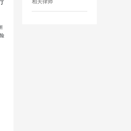
行
相关律师
所
险