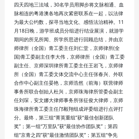
四天四地三法域，30名学员用脚步将文脉相通、血
脉相连的粤港澳各地再次紧密联系在一起，以法律
为最大公约数，探寻当地文化、感悟法治精神。11
月18日晚，游学班成员分组进行结业展演，就游学
期间的所见所闻、所学所思进行回顾总结，并由京
师律所（全国）青工委主任刘仁堂，京师律所(全
国)青工委副主任李大伟，京师律所（全国）青工委
副主任、京师深圳律所青工委主任王岩飞，京师律
所（全国）青工委文体交流中心主任张春兴、外联
合作中心副主任晏艳，京师浩然（前海）联营律师
事务所联合创始人杜兴，京师珠海律所管委会副主
任刘琛，安文娜大律师事务所张征俊大律师，京师
珠海律所青工委主任邝毅翔组成评委组进行点评打
分。最终，第三组“菁英重组”获“最佳创新团队
奖”；第一组“万里队”获“最佳协作团队奖”；第四
组“京青之四”获“最佳激情团队奖”；第五组“争先