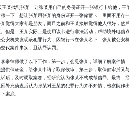
一天王某找到张某，让张某用自己的身份证开一张银行卡给他，王
转移一下，想让张某用张某的身份证开一张储蓄卡，里面不用存
张某觉得大家都是朋友，而且之前和王某接触觉得他人很好，然
某。但是，王某实际上是使用该卡进行非法活动，帮助境外电信
经公安机关发现该犯罪行为，因银行卡在张某名下，张某被公安
动交代案件事实，且认罪认罚。
，李豪律师做了以下工作：第一步，会见张某，详细了解案件情
能提供保证金，给张某申请了取保候审；第三步，取保候审后又
起诉后，及时调取案卷，经研究认为张某不构成帮信罪。最终，
发回补充侦查后认为张某对王某的犯罪行为并不知情，检察院作
留下案底。