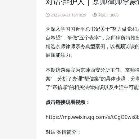
对话·辩护人 | 京师律师李
2023-09-21 16:10:29
浏览：3008
为深入学习习近平总书记关于“努力做党和
点希望”，争做“五个表率”，京师律所特
精选京师律师亲办典型案例，以视频访谈
展赋能添力。
本期访谈嘉宾为京师西安分所主任、京师律
案”，分析了办理“帮信案”的具体步骤，分
了“帮信罪”的相关法律知识以及生活中可能
点击链接观看视频：
https://mp.weixin.qq.com/s/tGgO0wx
对话·案情简介：