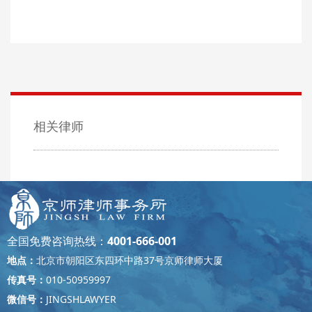
相关律师
全国免费咨询热线：
4001-666-001
地点：
北京市朝阳区东四环中路37号京师律师大厦
传真号：
010-50959997
微信号：
JINGSHLAWYER