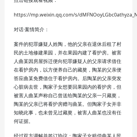
https://mp.weixin.qq.com/s/dMFNOoyLGbc0athyza_N
对话·案情简介：
案件的犯罪嫌疑人姓陶，他的父亲在退休后租了村
民的土地修建果园，并在果园内建了看护房。被害
人曲某因房屋拆迁便向犯罪嫌疑人的父亲请求借住
在看护房内，以方便养自己的藏獒，陶某的父亲便
答应曲某免费借住于看护房内。后陶某的父亲突发
心脏病去世，陶家子女想要回果园内的看护房，但
被害人曲某声称自己曾送给陶某的父亲一只藏獒，
陶某的父亲已将看护房赠与曲某。但陶家子女并非
知晓此事，也未曾见过藏獒，被害人曲某也没有任
何证据。
经过双方调解并签订协议：陶家子女赔偿曲某人民