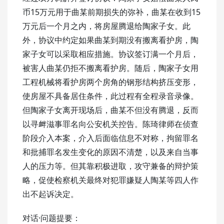
币15万元用于曲某前期损失的弥补，曲某在收到15
万元后一个月之内，将房屋腾退给陶家子女。此
外，协议中约定如果曲某到期没有搬离看护房，陶
家子女可以采取相应措施。协议签订满一个月后，
被害人曲某仍拒不搬离看护房。随后，陶家子女用
工程机械将看护房两个房角的钢形结构挤压变形，
使房屋不具备居住条件，此过程有全程录音录像。
但陶家子女离开现场后，曲某不但没有腾退，反而
以寻衅滋事罪名向公安机关控告。陈琦律师在侦查
阶段介入本案，介入后面临信息不对称，拘留罪名
和批捕罪名发生变化的原因不清楚，以及来自当事
人的压力等。但其靠积极进取，攻守兼备的辩护策
略，促使检察机关最终对犯罪嫌疑人陶某等四人作
出不起诉决定。
对话·问题提要：