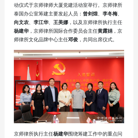
动仪式于京师律师大厦党建活动室举行。京师律所
泰国办公室筹建主要发起人员：
曾剑煌
、
李冬梅
、
向文农
、
李江华
、
王美娜
，以及京师律所执行主任
杨建华
，京师律所国际合作委员会主任
黄露娟
，京
师律所文化品牌中心主任
邓俊
，共同出席仪式。
京师律所执行主任
杨建华
围绕筹建工作中的重点问