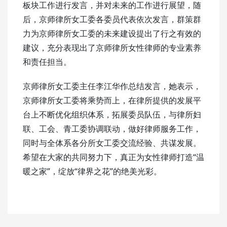
板块工作进行发言，并对未来的工作进行展望，随
后，京师律所女工委各委员代表依次发言，群策群
力为京师律所女工委的未来建设提出了行之有效的
建议，充分表现出了京师律所女性律师的专业素养
和责任担当。
京师律所女工委主任李江华作总结发言，她表示，
京师律所女工委将乘势而上，在律所提供的发展平
台上不断优化组织体系，拓展委员队伍，与律所妇
联、工会、青工委协调联动，做好律师服务工作，
同时与全体系各分所女工委交流经验、共谋发展。
希望在大家的共同努力下，真正为女性律师打造“温
暖之家”，绽放“律界之花”的绝美光彩。