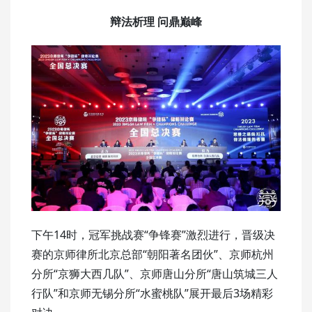
辩法析理 问鼎巅峰
下午14时，冠军挑战赛“争锋赛”激烈进行，晋级决
赛的京师律所北京总部“朝阳著名团伙”、京师杭州
分所“京狮大西几队”、京师唐山分所“唐山筑城三人
行队”和京师无锡分所“水蜜桃队”展开最后3场精彩