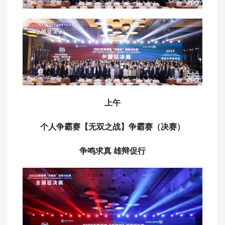
上午
个人争霸赛【无双之战】争霸赛（决赛）
争鸣求真 雄辩促行