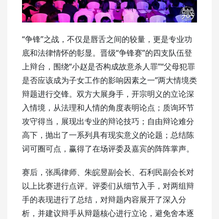
“争锋”之战，不仅是唇舌之间的较量，更是专业功
底和法律情怀的彰显。晋级“争锋赛”的四支队伍登
上辩台，围绕“小赵是否构成故意杀人罪”“父母犯罪
是否应该成为子女工作的影响因素之一”两大情境类
辩题进行交锋。双方大展身手，开宗明义的立论深
入情境，从法理和人情的角度表明论点；质询环节
攻守得当，展现出专业的辩论技巧；自由辩论难分
高下，抛出了一系列具有现实意义的论题；总结陈
词可圈可点，赢得了在场评委及嘉宾的阵阵掌声。
赛后，张禹律师、朱皖昱副会长、石利民副会长对
以上比赛进行点评。评委们从细节入手，对两组辩
手的表现进行了总结，对辩题内容展开了深入分
析，并建议辩手从辩题核心进行立论，避免舍本逐