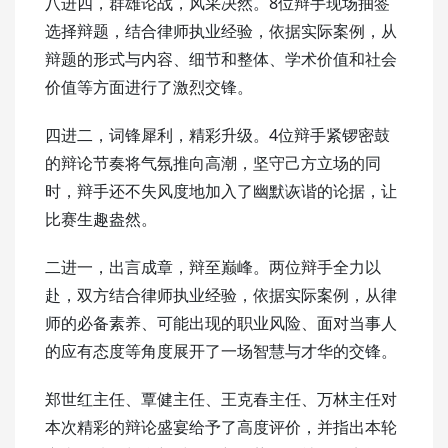
八进四，群雄论战，风采决然。8位辩手现场抽签
选择辩题，结合律师执业经验，依据实际案例，从
辩题的形式与内容、细节和整体、学术价值和社会
价值等方面进行了激烈交锋。
四进二，词锋犀利，精彩升级。4位辩手紧锣密鼓
的辩论节奏将气氛推向高潮，坚守己方立场的同
时，辩手还不失风度地加入了幽默诙谐的论据，让
比赛生趣盎然。
二进一，出言成章，辩至巅峰。两位辩手全力以
赴，双方结合律师执业经验，依据实际案例，从律
师的必备素养、可能出现的职业风险、面对当事人
的应有态度等角度展开了一场智慧与才华的交锋。
郑世红主任、覃健主任、王克春主任、万林主任对
本次精彩的辩论盛宴给予了高度评价，并指出本轮