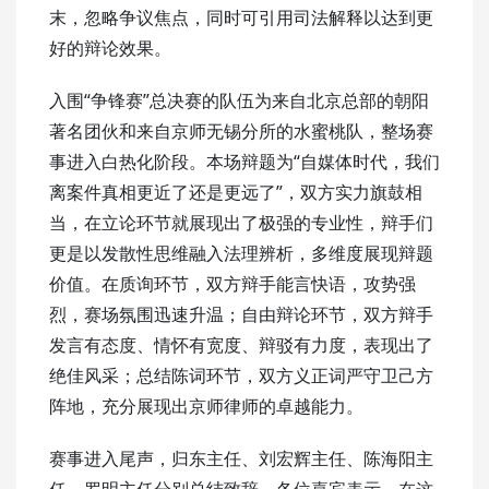
末，忽略争议焦点，同时可引用司法解释以达到更
好的辩论效果。
入围“争锋赛”总决赛的队伍为来自北京总部的朝阳
著名团伙和来自京师无锡分所的水蜜桃队，整场赛
事进入白热化阶段。本场辩题为“自媒体时代，我们
离案件真相更近了还是更远了”，双方实力旗鼓相
当，在立论环节就展现出了极强的专业性，辩手们
更是以发散性思维融入法理辨析，多维度展现辩题
价值。在质询环节，双方辩手能言快语，攻势强
烈，赛场氛围迅速升温；自由辩论环节，双方辩手
发言有态度、情怀有宽度、辩驳有力度，表现出了
绝佳风采；总结陈词环节，双方义正词严守卫己方
阵地，充分展现出京师律师的卓越能力。
赛事进入尾声，归东主任、刘宏辉主任、陈海阳主
任、罗明主任分别总结致辞。各位嘉宾表示，在这