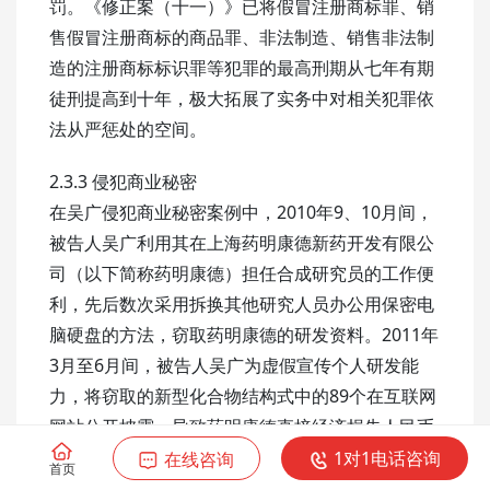
罚。《修正案（十一）》已将假冒注册商标罪、销
售假冒注册商标的商品罪、非法制造、销售非法制
造的注册商标标识罪等犯罪的最高刑期从七年有期
徒刑提高到十年，极大拓展了实务中对相关犯罪依
法从严惩处的空间。
2.3.3 侵犯商业秘密
在吴广侵犯商业秘密案例中，2010年9、10月间，
被告人吴广利用其在上海药明康德新药开发有限公
司（以下简称药明康德）担任合成研究员的工作便
利，先后数次采用拆换其他研究人员办公用保密电
脑硬盘的方法，窃取药明康德的研发资料。2011年
3月至6月间，被告人吴广为虚假宣传个人研发能
力，将窃取的新型化合物结构式中的89个在互联网
网站公开披露，导致药明康德直接经济损失人民币
2，686，103.43元。最终法院判决被告人吴广构成
1对1电话咨询
在线咨询
首页
侵犯商业秘密罪，判处被告人吴广有期徒刑三年六