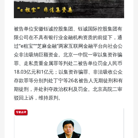
被告单位安徽钰诚控股集团、钰诚国际控股集团有
限公司在不具有银行业金融机构资质的前提下，通
过“e租宝”“芝麻金融”两家互联网金融平台向社会公
众非法吸纳巨额资金。北京一中院一审以集资诈骗
罪、走私贵重金属罪等判处二被告单位罚金人民币
18.03亿元和1亿元；以集资诈骗罪、非法吸收公众
存款罪等分别判处丁宁等26名被告人无期徒刑和有
期徒刑，并处剥夺政治权利及罚金。北京高院二审
驳回上诉，维持原判。