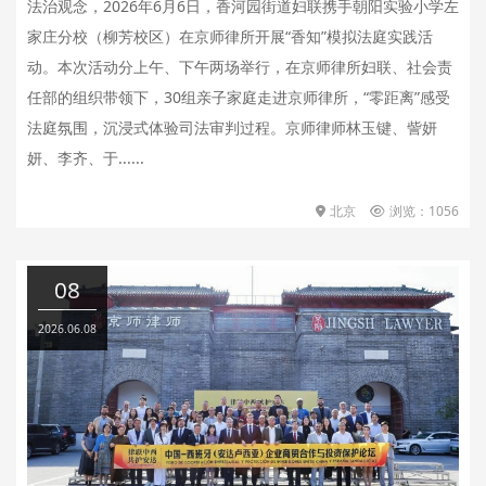
法治观念，2026年6月6日，香河园街道妇联携手朝阳实验小学左
家庄分校（柳芳校区）在京师律所开展“香知”模拟法庭实践活
动。本次活动分上午、下午两场举行，在京师律所妇联、社会责
任部的组织带领下，30组亲子家庭走进京师律所，“零距离”感受
法庭氛围，沉浸式体验司法审判过程。京师律师林玉键、訾妍
妍、李齐、于......
北京
浏览：1056
08
2026.06.08