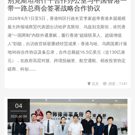
带一路总商会签署战略合作协议
2026年6月1日至5日，香港特区行政长官李家超率香港本届规模
最大跨领域商贸代表团出访哈萨克斯坦、乌兹别克斯坦，依托香
港“一国两制”内联外通禀赋，履行香港“超级联系人、超级增值
人”职能，出访收官斩获重磅经贸成果：香港与哈、乌两国累计落
地96份合作协议及备忘录，合作总额超16.5亿美元（近130亿港
元），在政府高层对接、跨境投融资、航空通航、税收投资协定
磋商、科创......
北京
浏览：1141
04
2026.06.04