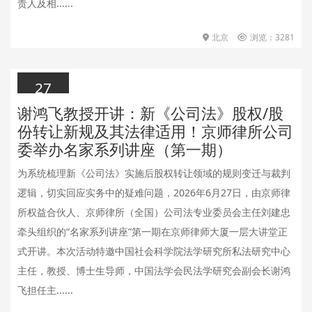
责人及相......
北京
浏览：3281
27
谢鸿飞教授开讲：新《公司法》股权/股
2026.06.27
份转让新规及其法律适用！京师律所公司
委举办名家系列讲座（第一期）
为系统梳理新《公司法》实施后股权转让领域的规则变迁与裁判
逻辑，切实回应实务中的疑难问题，2026年6月27日，由京师律
所权益合伙人、京师律所（全国）公司法专业委员会主任刘建忠
牵头组织的“名家系列讲座”第一期在京师律师大厦一层大讲堂正
式开讲。本次活动特邀中国社会科学院法学研究所私法研究中心
主任，教授、博士生导师，中国法学会民法学研究会副会长谢鸿
飞担任主......