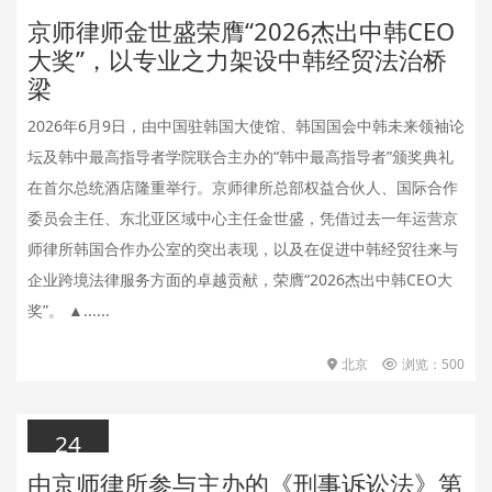
京师律师金世盛荣膺“2026杰出中韩CEO
2026.06.25
大奖”，以专业之力架设中韩经贸法治桥
梁
2026年6月9日，由中国驻韩国大使馆、韩国国会中韩未来领袖论
坛及韩中最高指导者学院联合主办的“韩中最高指导者”颁奖典礼
在首尔总统酒店隆重举行。京师律所总部权益合伙人、国际合作
委员会主任、东北亚区域中心主任金世盛，凭借过去一年运营京
师律所韩国合作办公室的突出表现，以及在促进中韩经贸往来与
企业跨境法律服务方面的卓越贡献，荣膺“2026杰出中韩CEO大
奖”。 ▲......
北京
浏览：500
24
由京师律所参与主办的《刑事诉讼法》第
2026.06.24