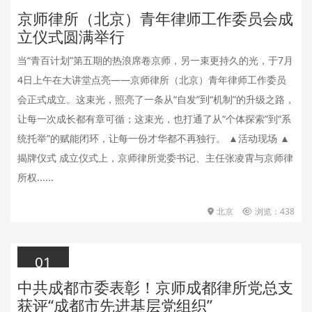
京师律所（北京）青年律师工作委员会成
2026.07.04
立仪式圆满举行
当“青百计划”第五期的热浪席卷京师，另一束更持久的光，于7月
4日上午在大讲堂点亮——京师律所（北京）青年律师工作委员
会正式成立。这束光，照亮了一条从“自发”到“机制”的升级之路，
让每一次成长都有章可循；这束光，也打通了从“个体探索”到“系
统托举”的赋能闭环，让每一份才华都不再独行。 ▲活动现场 ▲
揭牌仪式 成立仪式上，京师律所党委书记、主任张凌霄与京师律
所权......
北京
浏览：438
01
中共成都市委表彰！京师成都律所党总支
2026.07.01
获评“成都市先进基层党组织”