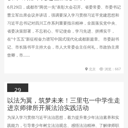
6月29日，成都市“两优一先”表彰大会召开。省委常委、市委书记
曹立军出席会议并讲话，强调要深入学习贯彻习近平党建思想和
习近平总书记对四川工作系列重要指示精神，全面落实党中央、
省委决策部署，不忘初心、牢记使命，学习先进、拼搏实干，
在“十五五”新征程奋力谱写中国式现代化成都新篇章。 市委副书
记、市长陈书平主持大会，市人大常委会主任何礼，市政协主席
曾卿，市......
北京
浏览：667
29
以法为翼，筑梦未来！三里屯一中学生走
2026.06.29
进京师律所开展法治实践活动
为深入学习贯彻习近平法治思想，着力提升青少年法治素养和实
践能力，引导青少年树立法治观念、感悟法治精神、了解律师职