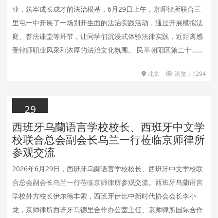
业，筑牢成长成才的法治根基，6月29日上午，京师律所联合三
里屯一中开展了一场别开生面的法治实践活动，通过开展模拟法
庭、普法课堂等环节，让同学们沉浸式体验法律实践，近距离感
受律师职业风采和浓厚的法治文化氛围。 民革朝阳区第二十......
北京
浏览：1294
29
西班牙乌蘭语言学校校长、西班牙中文学
2026.06.29
校联合总会副会长乌兰一行莅临京师律所
参观交流
2026年6月29日，西班牙乌蘭语言学校校长、西班牙中文学校联
合总会副会长乌兰一行莅临京师律所参观交流。西班牙乌蘭语言
学校外方校长伊尔徳丰索，西班牙伊比中新时代协会会长李小
龙，京师律所西班牙马德里合作办公室主任、京师律所国际合作