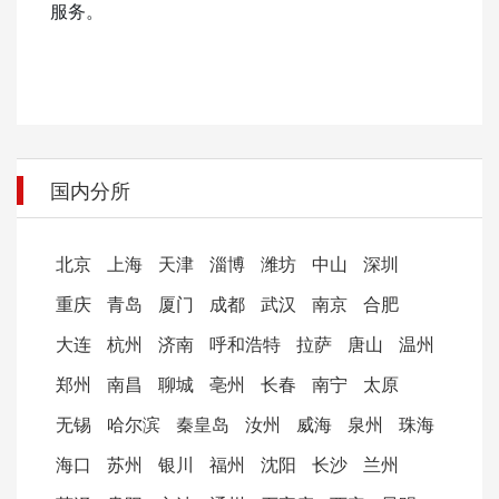
服务。
国内分所
北京
上海
天津
淄博
潍坊
中山
深圳
重庆
青岛
厦门
成都
武汉
南京
合肥
大连
杭州
济南
呼和浩特
拉萨
唐山
温州
郑州
南昌
聊城
亳州
长春
南宁
太原
无锡
哈尔滨
秦皇岛
汝州
威海
泉州
珠海
海口
苏州
银川
福州
沈阳
长沙
兰州