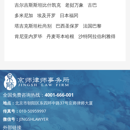
吉尔吉斯斯坦比什凯克
老挝万象
古巴
多米尼加
埃及开罗
日本福冈
塔吉克斯坦杜尚别
巴西圣保罗
法国巴黎
肯尼亚内罗毕
丹麦哥本哈根
沙特阿拉伯利雅得
全国免费咨询热线：
4001-666-001
地点：
北京市朝阳区东四环中路37号京师律师大厦
传真号：
010-50959997
微信号：
JINGSHLAWYER
外部链接