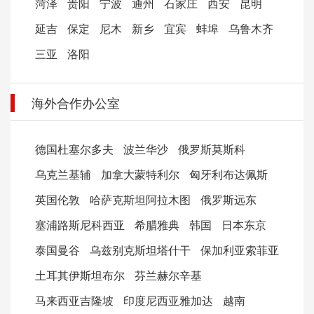
菏泽
贵阳
宁波
通州
石家庄
西安
昆明
延吉
保定
尼木
新乡
宜宾
蚌埠
乌鲁木齐
三亚
洛阳
海外合作办公室
德国杜塞尔多夫
波兰华沙
俄罗斯莫斯科
乌克兰基辅
加拿大蒙特利尔
匈牙利布达佩斯
英国伦敦
哈萨克斯坦阿拉木图
俄罗斯远东
塞浦路斯尼科西亚
希腊雅典
韩国
日本东京
泰国曼谷
乌兹别克斯坦塔什干
保加利亚索菲亚
土耳其伊斯坦布尔
芬兰赫尔辛基
马来西亚吉隆坡
印度尼西亚雅加达
越南