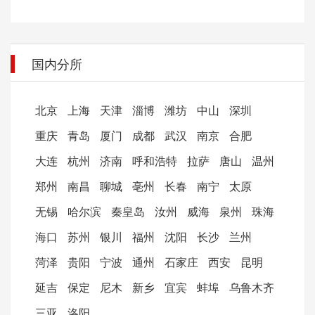
国内分所
北京
上海
天津
淄博
潍坊
中山
深圳
重庆
青岛
厦门
成都
武汉
南京
合肥
大连
杭州
济南
呼和浩特
拉萨
唐山
温州
郑州
南昌
聊城
亳州
长春
南宁
太原
无锡
哈尔滨
秦皇岛
汝州
威海
泉州
珠海
海口
苏州
银川
福州
沈阳
长沙
兰州
菏泽
贵阳
宁波
通州
石家庄
西安
昆明
延吉
保定
尼木
新乡
宜宾
蚌埠
乌鲁木齐
三亚
洛阳