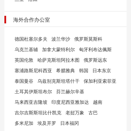
海外合作办公室
德国杜塞尔多夫
波兰华沙
俄罗斯莫斯科
乌克兰基辅
加拿大蒙特利尔
匈牙利布达佩斯
英国伦敦
哈萨克斯坦阿拉木图
俄罗斯远东
塞浦路斯尼科西亚
希腊雅典
韩国
日本东京
泰国曼谷
乌兹别克斯坦塔什干
保加利亚索菲亚
土耳其伊斯坦布尔
芬兰赫尔辛基
马来西亚吉隆坡
印度尼西亚雅加达
越南
吉尔吉斯斯坦比什凯克
老挝万象
古巴
多米尼加
埃及开罗
日本福冈