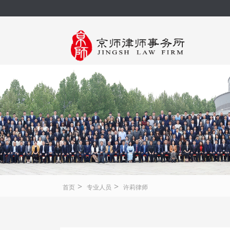
>
>
首页
专业人员
许莉律师