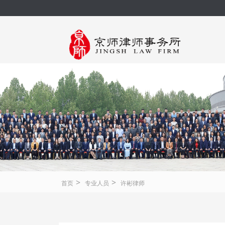
>
>
首页
专业人员
许彬律师