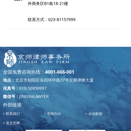
外商务区B1栋18-21楼
联系方式：023-81157999
山东省青岛市海尔路83号金鼎大
青岛
厦14层
联系方式：0532-85953988
全国免费咨询热线：
4001-666-001
福建省厦门市湖里区嘉禾路468-
地点：
北京市朝阳区东四环中路37号京师律师大厦
厦门
3号SM国际中心C座701
传真号：
010-50959997
微信号：
JINGSHLAWYER
联系方式：0592-5226928
外部链接
联系我们
在线办公
企业邮箱
四川省成都市高新区府城大道西
成都
英文官网
段399号天府新谷园区2号楼2单