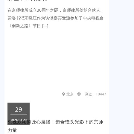
在京师律所成立30周年之际，京师律所创始合伙人、
党委书记宋晓江作为访谈嘉宾受邀参加了中央电视台
《创新之路》节目 […]
北京
浏览：10447
29
2024.03.29
央视双频道匠心展播！聚合镜头光影下的京师
力量