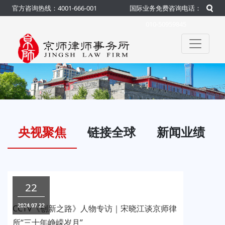
官方咨询热线：4001-666-001
国际业务免费咨询电话：
010-50959845
央视聚焦
链接全球
新闻业绩
22
2024.07.22
CCTV《创新之路》人物专访｜宋晓江谈京师律
所“三十年峥嵘岁月”