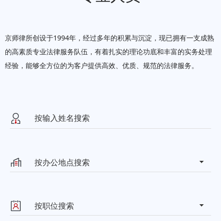
京师律所创设于1994年，经过多年的积累与沉淀，现已拥有一支成熟
的高素质专业法律服务队伍，有着扎实的理论功底和丰富的实务处理
经验，能够全方位的为客户提供高效、优质、规范的法律服务。
北京市朝阳区东四环中路37号京
北京
师律师大厦
联系方式：010-50959997
按办公地点搜索
Steinstrae 2, 40212
德国杜
Düsseldorf
塞尔多夫
按职位搜索
联系方式：13641354858