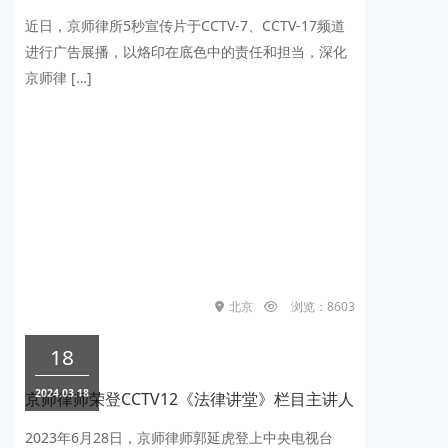
近日，京师律所5秒宣传片于CCTV-7、CCTV-17频道
进行广告展播，以烙印在底色中的责任和担当，深化
京师律 […]
北京
浏览：8603
18
2024.03.18
京师律师荣登CCTV12《法律讲堂》栏目主讲人
2023年6月28日，京师律师郭延虎登上中央电视台