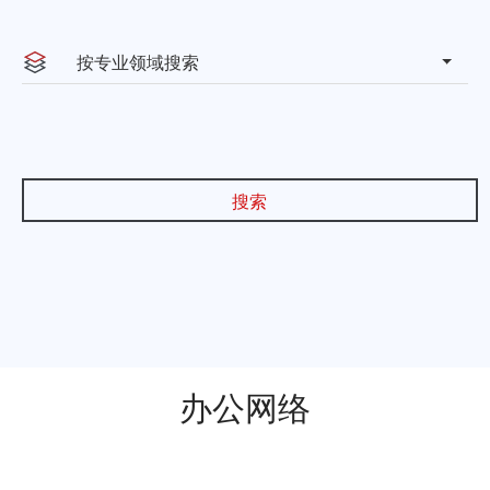
上海市虹口区海伦路440号金融
上海
按专业领域搜索
街（海伦）中心A座33、30层
联系方式：021-66109999
搜索
天津市南开区黄河道38号北京商
天津
会大厦B座32层 天津市滨海新区
中心商务区旷世国际大厦B座
2101
联系方式：022-65668076
山东省淄博市张店区北京路29号
淄博
鼎成大厦31层3102-3107室
办公网络
联系方式：0533-6200310