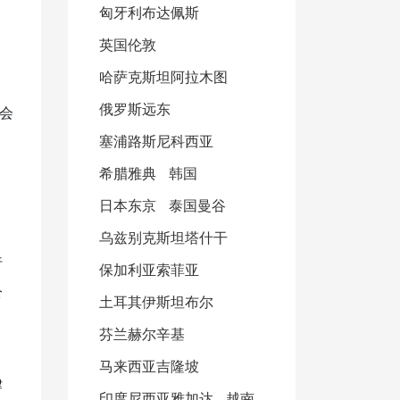
匈牙利布达佩斯
英国伦敦
哈萨克斯坦阿拉木图
俄罗斯远东
会
塞浦路斯尼科西亚
希腊雅典
韩国
日本东京
泰国曼谷
乌兹别克斯坦塔什干
行
保加利亚索菲亚
公
土耳其伊斯坦布尔
芬兰赫尔辛基
马来西亚吉隆坡
律
印度尼西亚雅加达
越南