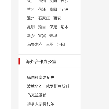
银川
福州
沈阳
长沙
兰州
菏泽
贵阳
宁波
通州
石家庄
西安
昆明
延吉
保定
尼木
新乡
宜宾
蚌埠
乌鲁木齐
三亚
洛阳
海外合作办公室
德国杜塞尔多夫
波兰华沙
俄罗斯莫斯科
乌克兰基辅
加拿大蒙特利尔