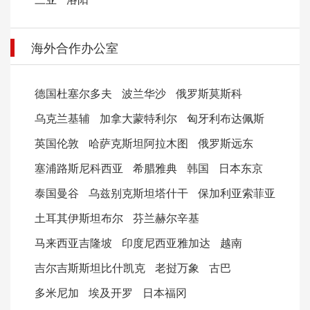
海外合作办公室
德国杜塞尔多夫
波兰华沙
俄罗斯莫斯科
乌克兰基辅
加拿大蒙特利尔
匈牙利布达佩斯
英国伦敦
哈萨克斯坦阿拉木图
俄罗斯远东
塞浦路斯尼科西亚
希腊雅典
韩国
日本东京
泰国曼谷
乌兹别克斯坦塔什干
保加利亚索菲亚
土耳其伊斯坦布尔
芬兰赫尔辛基
马来西亚吉隆坡
印度尼西亚雅加达
越南
吉尔吉斯斯坦比什凯克
老挝万象
古巴
多米尼加
埃及开罗
日本福冈