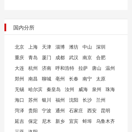
国内分所
北京
上海
天津
淄博
潍坊
中山
深圳
重庆
青岛
厦门
成都
武汉
南京
合肥
大连
杭州
济南
呼和浩特
拉萨
唐山
温州
郑州
南昌
聊城
亳州
长春
南宁
太原
无锡
哈尔滨
秦皇岛
汝州
威海
泉州
珠海
海口
苏州
银川
福州
沈阳
长沙
兰州
菏泽
贵阳
宁波
通州
石家庄
西安
昆明
延吉
保定
尼木
新乡
宜宾
蚌埠
乌鲁木齐
三亚
洛阳