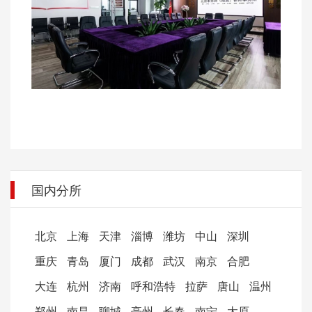
国内分所
北京
上海
天津
淄博
潍坊
中山
深圳
重庆
青岛
厦门
成都
武汉
南京
合肥
大连
杭州
济南
呼和浩特
拉萨
唐山
温州
郑州
南昌
聊城
亳州
长春
南宁
太原